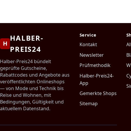
Service
S
HALBER-
H
Kontakt
Al
PREIS24
Newsletter
Bl
Halber-Preis24 bündelt
Prüfmethodik
W
geprüfte Gutscheine,
Rabattcodes und Angebote aus
Halber-Preis24-
C
veröffentlichten Onlineshops
App
Si
— von Mode und Technik bis
Gemerkte Shops
Reise und Wohnen, mit
Bedingungen, Gültigkeit und
Sitemap
aktuellem Datenstand.