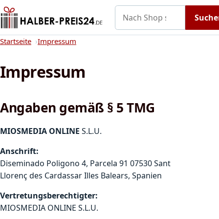
Nach Shop suchen
Gutscheine
Shops A–Z
Kategorien
Suche
Startseite
Startseite
Impressum
Impressum
Angaben gemäß § 5 TMG
MIOSMEDIA ONLINE
S.L.U.
Anschrift:
Diseminado Poligono 4, Parcela 91 07530 Sant
Llorenç des Cardassar Illes Balears, Spanien
Vertretungsberechtigter:
MIOSMEDIA ONLINE S.L.U.