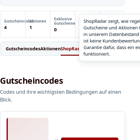
Letzte
Exklusive
Gutscheinprüfung
ShopRadar zeigt, wie reg
Gutscheincodes
Aktionen
ShopRadar
Gutscheine
Noch keine
4
1
Gutscheine und Aktionen 
noch keine Daten
0
Prüfung
in unserem Datenbestand 
ist keine Kundenbewertun
Garantie dafür, dass ein e
Gutscheincodes
Aktionen
ShopRadar
Weitere Gutscheine
Einl
funktioniert.
Gutscheincodes
Codes und ihre wichtigsten Bedingungen auf einen
Blick.
1
5
,