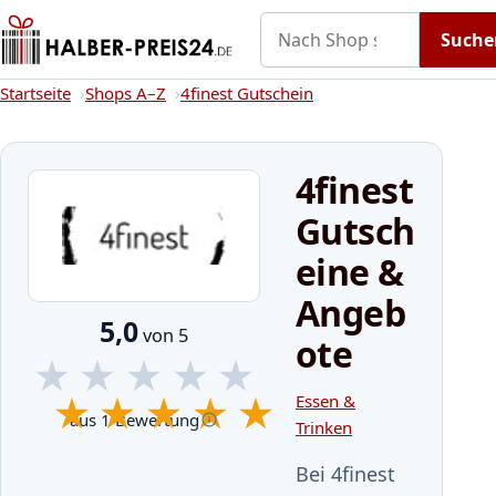
Nach Shop suchen
Gutscheine
Shops A–Z
Kategorien
Suche
Startseite
Startseite
Shops A–Z
4finest Gutschein
4finest
Gutsch
eine &
Angeb
5,0
von 5
ote
★
★
★
★
★
★
★
★
★
★
Essen &
aus 1 Bewertung
Trinken
Bei 4finest