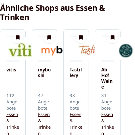
Ähnliche Shops aus Essen &
Trinken
merken
merken
merken
merken
vitis
mybo
Tastil
Ab
shi
lery
Hof
Wein
e
112
47
38
31
Ange
Ange
Ange
Ange
bote
bote
bote
bote
Essen
Essen
Essen
Essen
&
&
&
&
Trinke
Trinke
Trinke
Trinke
n
n
n
n