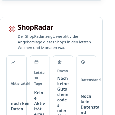
c
a
k
u
a
s
n
g
ShopRadar
g
e
e
w
Der ShopRadar zeigt, wie aktiv die
z
ä
Angebotslage dieses Shops in den letzten
e
h
Wochen und Monaten war.
i
l
g
t
t
e
w
O
Davon
i
u
Letzte
r
Noch
30
t
Datenstand
d
keine
Aktivitätsklasse
Tage
d
.
Guts
o
Kein
chein
o
Noch
e
code
r
kein
noch keine
Aktiv
s
-
Datensta
Daten
ität
oder
nd
A
erfas