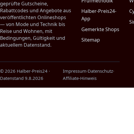
Prüfmethodik
W
geprüfte Gutscheine,
Rabattcodes und Angebote aus
Halber-Preis24-
C
veröffentlichten Onlineshops
App
Si
— von Mode und Technik bis
Gemerkte Shops
Reise und Wohnen, mit
Bedingungen, Gültigkeit und
Sitemap
aktuellem Datenstand.
© 2026 Halber-Preis24
·
Impressum
·
Datenschutz
·
Datenstand
9.8.2026
Affiliate-Hinweis