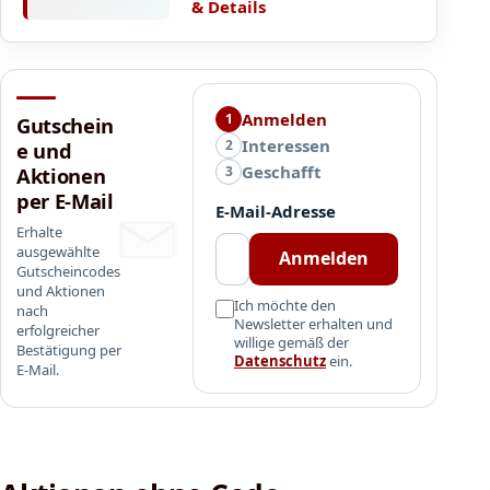
b
i
& Details
n
a
B
s
t
e
c
t
s
h
a
t
o
Anmelden
u
1
Gutschein
e
n
f
Interessen
2
e und
l
a
g
Geschafft
l
3
Aktionen
b
e
u
per E-Mail
5
E-Mail-Adresse
s
n
0
Erhalte
a
g
€
ausgewählte
Anmelden
m
e
s
Gutscheincodes
t
und Aktionen
n
t
Ich möchte den
nach
e
s
a
Newsletter erhalten und
erfolgreicher
B
c
willige gemäß der
t
Bestätigung per
e
Datenschutz
ein.
h
t
E-Mail.
s
o
9
t
n
9
e
a
€
l
b
l
5