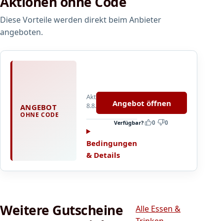
Aktionen ohne Code
u
0
n
Diese Vorteile werden direkt beim Anbieter
€
g
s
angeboten.
t
a
t
W
t
i
9
r
9
Aktualisiert
b
Angebot öffnen
8.8.2026
€
ANGEBOT
r
OHNE CODE
i
Verfügbar?
0
0
n
g
Bedingungen
e
& Details
n
f
e
i
Weitere Gutscheine
n
Alle Essen &
s
Trinken-