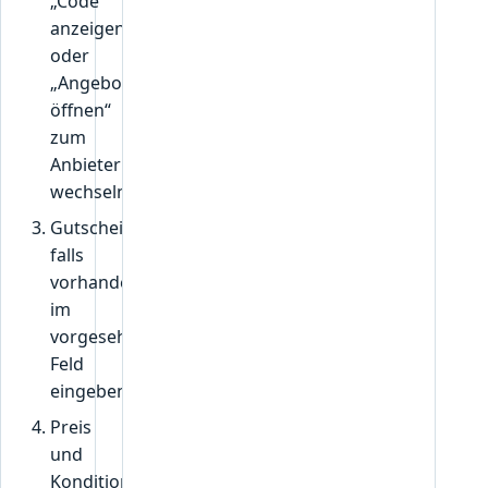
„Code
anzeigen“
oder
„Angebot
öffnen“
zum
Anbieter
wechseln.
Gutscheincode,
falls
vorhanden,
im
vorgesehenen
Feld
eingeben.
Preis
und
Konditionen