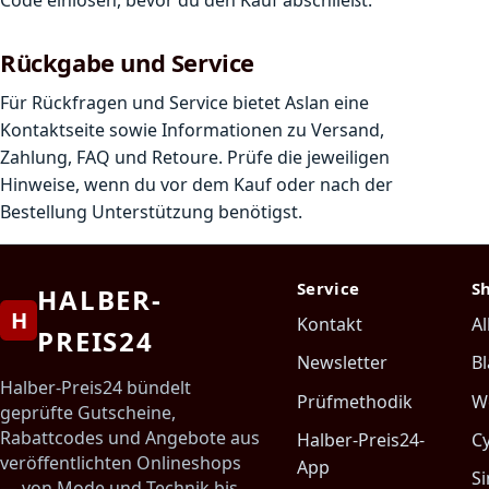
Rückgabe und Service
Für Rückfragen und Service bietet Aslan eine
Kontaktseite sowie Informationen zu Versand,
Zahlung, FAQ und Retoure. Prüfe die jeweiligen
Hinweise, wenn du vor dem Kauf oder nach der
Bestellung Unterstützung benötigst.
Service
S
HALBER-
H
Kontakt
Al
PREIS24
Newsletter
Bl
Halber-Preis24 bündelt
Prüfmethodik
W
geprüfte Gutscheine,
Rabattcodes und Angebote aus
Halber-Preis24-
C
veröffentlichten Onlineshops
App
Si
— von Mode und Technik bis