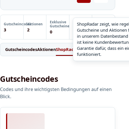
Letzte
Exklusive
Gutscheinprüfung
ShopRadar zeigt, wie reg
Gutscheincodes
Aktionen
ShopRadar
Gutscheine
Noch keine
3
2
Gutscheine und Aktionen 
noch keine Daten
0
Prüfung
in unserem Datenbestand 
ist keine Kundenbewertun
Garantie dafür, dass ein e
Gutscheincodes
Aktionen
ShopRadar
Weitere Gutscheine
Einl
funktioniert.
Gutscheincodes
Codes und ihre wichtigsten Bedingungen auf einen
Blick.
5
%