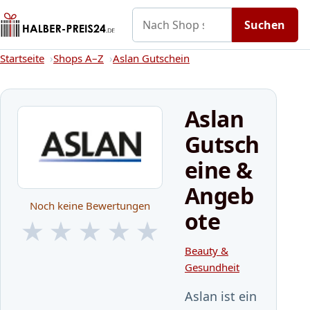
Nach Shop suchen
Gutscheine
Shops A–Z
Kategorien
Suchen
Startseite
Startseite
Shops A–Z
Aslan Gutschein
Aslan
Gutsch
eine &
Angeb
Noch keine Bewertungen
ote
★
★
★
★
★
★
★
★
★
★
Beauty &
Gesundheit
Aslan ist ein