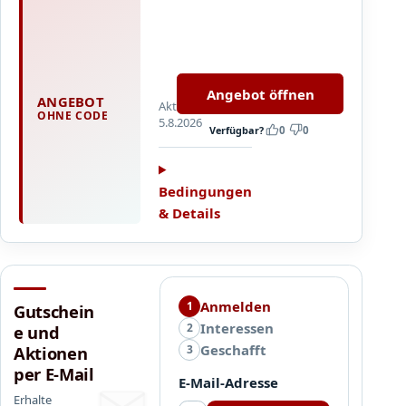
R
a
b
Aktuelle
a
Angebote
t
und
Angebot öffnen
t
ANGEBOT
Aktualisiert
Codes
OHNE CODE
e
5.8.2026
im
Verfügbar?
0
0
&
Onlineshop.
A
Hinweis:
k
Rohdaten
Bedingungen
t
waren
& Details
i
nur
o
Platzhalter-
n
Link,
s
kein
c
Anmelden
1
fester
Gutschein
o
Interessen
Rabatt.
2
e und
d
Geschafft
3
Aktionen
e
per E-Mail
s
E-Mail-Adresse
b
Erhalte