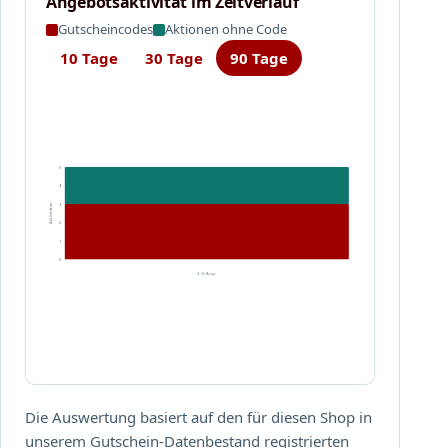
Angebotsaktivität im Zeitverlauf
p
Gutscheincodes
Aktionen ohne Code
h
a
10 Tage
30 Tage
90 Tage
r
m
.
d
e
5
4
3
Aktivitäten
2
1
0
3.–5. Aug.
Die Auswertung basiert auf den für diesen Shop in
unserem Gutschein-Datenbestand registrierten