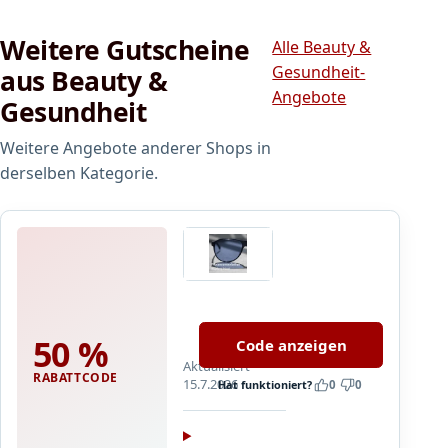
v
Weitere Gutscheine
-
Alle Beauty &
K
Gesundheit-
aus Beauty &
o
Angebote
Gesundheit
m
p
Weitere Angebote anderer Shops in
l
derselben Kategorie.
e
x
f
ü
brille24
r
I
5
h
0
r
50 %
Code anzeigen
%
I
Aktualisiert
R
m
RABATTCODE
15.7.2026
Hat funktioniert?
0
0
a
m
b
u
a
n