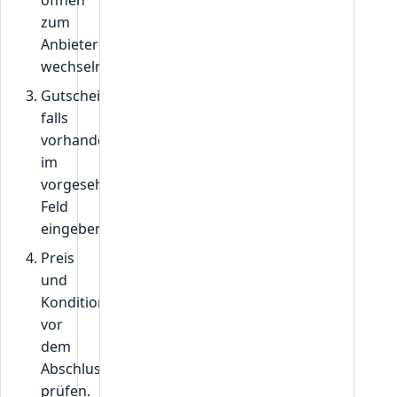
öffnen“
zum
Anbieter
wechseln.
Gutscheincode,
falls
vorhanden,
im
vorgesehenen
Feld
eingeben.
Preis
und
Konditionen
vor
dem
Abschluss
prüfen.