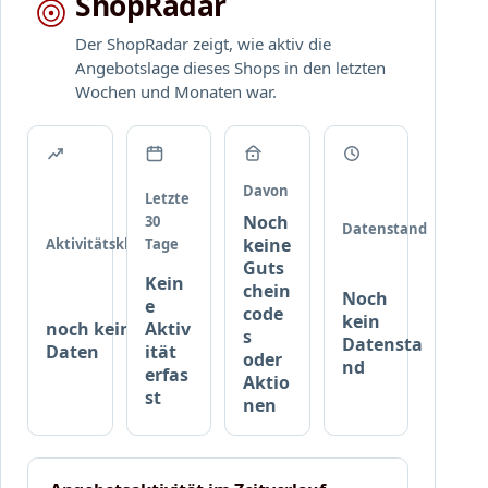
ShopRadar
R
c
a
I
h
r
Der ShopRadar zeigt, wie aktiv die
T
!
.
Angebotslage dieses Shops in den letzten
Y
Wochen und Monaten war.
P
r
o
d
u
Davon
Letzte
k
Noch
30
Datenstand
t
keine
Aktivitätsklasse
Tage
e
Guts
Kein
b
chein
Noch
e
e
code
kein
noch keine
Aktiv
i
s
Datensta
Daten
ität
c
oder
nd
erfas
Aktio
a
st
nen
n
d
r
o