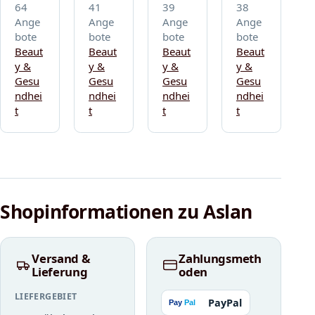
64
41
39
38
Ange
Ange
Ange
Ange
bote
bote
bote
bote
Beaut
Beaut
Beaut
Beaut
y &
y &
y &
y &
Gesu
Gesu
Gesu
Gesu
ndhei
ndhei
ndhei
ndhei
t
t
t
t
Shopinformationen zu Aslan
Versand &
Zahlungsmeth
Lieferung
oden
LIEFERGEBIET
PayPal