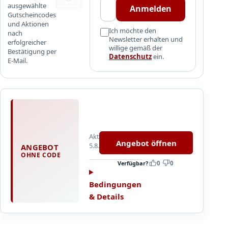
ausgewählte
e
Anmelden
Gutscheincodes
i
und Aktionen
A
Ich möchte den
nach
Newsletter erhalten und
s
erfolgreicher
willige gemäß der
Bestätigung per
l
Datenschutz
ein.
E-Mail.
a
n
A
k
t
Aktualisiert
i
Angebot öffnen
5.8.2026
ANGEBOT
m
OHNE CODE
u
Verfügbar?
0
0
n
–
Bedingungen
A
& Details
k
t
i