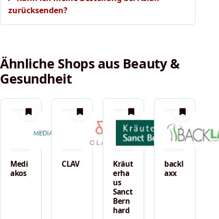
zurücksenden?
Ähnliche Shops aus Beauty &
Gesundheit
merken
merken
merken
merken
Medi
CLAV
Kräut
backl
akos
erha
axx
us
Sanct
Bern
hard