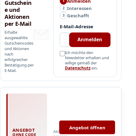
e
Anmelden
1
Gutschein
e
S
Interessen
2
e und
s
h
Geschafft
3
Aktionen
t
o
per E-Mail
e
E-Mail-Adresse
p
l
Erhalte
ausgewählte
l
Anmelden
Gutscheincodes
w
und Aktionen
e
Ich möchte den
nach
Newsletter erhalten und
r
erfolgreicher
willige gemäß der
Bestätigung per
t
Datenschutz
ein.
E-Mail.
g
i
b
t
A
e
b
s
1
k
Details
0
o
und
0
s
Einlösebedingungen
Angebot öffnen
E
ANGEBOT
Aktualisiert
t
im
OHNE CODE