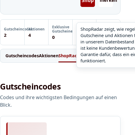
Shop
merken
Letzte
Exklusive
Gutscheinprüfung
ShopRadar zeigt, wie reg
Gutscheincodes
Aktionen
ShopRadar
Gutscheine
Noch keine
2
4
Gutscheine und Aktionen 
noch keine Daten
0
Prüfung
in unserem Datenbestand 
ist keine Kundenbewertun
Garantie dafür, dass ein e
Gutscheincodes
Aktionen
ShopRadar
Weitere Gutscheine
Einl
funktioniert.
Gutscheincodes
Codes und ihre wichtigsten Bedingungen auf einen
Blick.
E
r