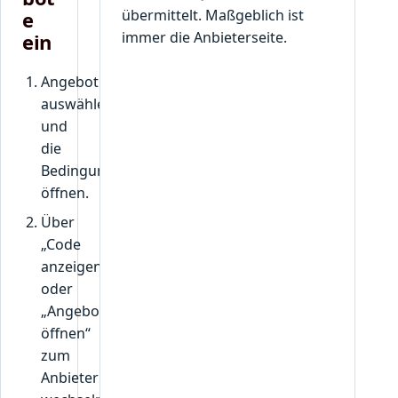
übermittelt. Maßgeblich ist
e
immer die Anbieterseite.
ein
Angebot
auswählen
und
die
Bedingungen
öffnen.
Über
„Code
anzeigen“
oder
„Angebot
öffnen“
zum
Anbieter