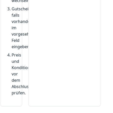
wechseln.
Gutscheincode,
falls
vorhanden,
im
vorgesehenen
Feld
eingeben.
Preis
und
Konditionen
vor
dem
Abschluss
prüfen.