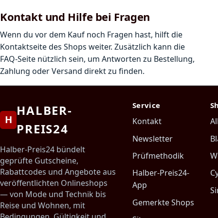
Kontakt und Hilfe bei Fragen
Wenn du vor dem Kauf noch Fragen hast, hilft die
Kontaktseite des Shops weiter. Zusätzlich kann die
FAQ-Seite nützlich sein, um Antworten zu Bestellung,
Zahlung oder Versand direkt zu finden.
Service
S
HALBER-
H
Kontakt
Al
PREIS24
Newsletter
Bl
Halber-Preis24 bündelt
Prüfmethodik
W
geprüfte Gutscheine,
Rabattcodes und Angebote aus
Halber-Preis24-
C
veröffentlichten Onlineshops
App
Si
— von Mode und Technik bis
Gemerkte Shops
Reise und Wohnen, mit
Bedingungen, Gültigkeit und