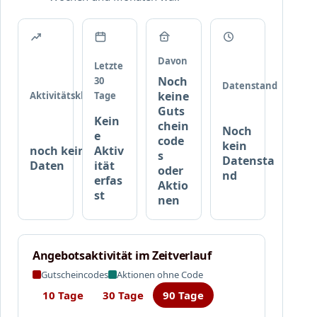
t
S
t
w
o
)
i
n
r
d
Davon
Letzte
d
e
Noch
30
,
Datenstand
r
keine
Aktivitätsklasse
Tage
R
v
Guts
a
Kein
e
chein
Noch
b
e
r
code
kein
a
noch keine
Aktiv
k
s
Datensta
t
Daten
ität
a
oder
nd
t
erfas
Aktio
u
w
st
nen
f
i
–
r
b
d
i
Angebotsaktivität im Zeitverlauf
a
s
u
Gutscheincodes
Aktionen ohne Code
z
t
u
10 Tage
30 Tage
90 Tage
o
7