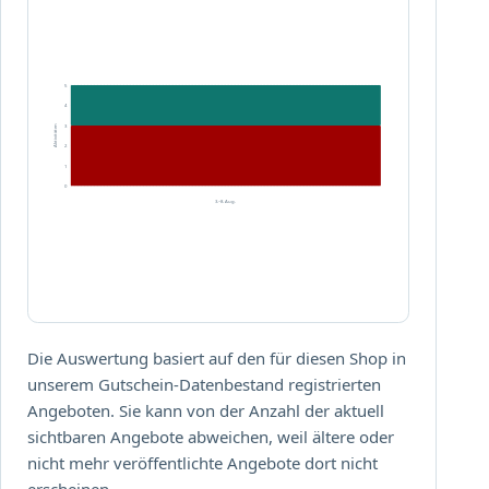
m
0
a
%
t
s
i
p
5
s
a
4
c
r
3
Aktivitäten
h
2
e
a
1
n
0
b
!
3.–8. Aug.
g
e
z
o
g
e
Die Auswertung basiert auf den für diesen Shop in
n
unserem Gutschein-Datenbestand registrierten
.
Angeboten. Sie kann von der Anzahl der aktuell
sichtbaren Angebote abweichen, weil ältere oder
nicht mehr veröffentlichte Angebote dort nicht
erscheinen.