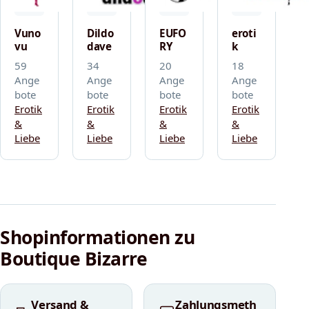
Vuno
Dildo
EUFO
eroti
vu
dave
RY
k
59
34
20
18
Ange
Ange
Ange
Ange
bote
bote
bote
bote
Erotik
Erotik
Erotik
Erotik
&
&
&
&
Liebe
Liebe
Liebe
Liebe
Shopinformationen zu
Boutique Bizarre
Versand &
Zahlungsmeth