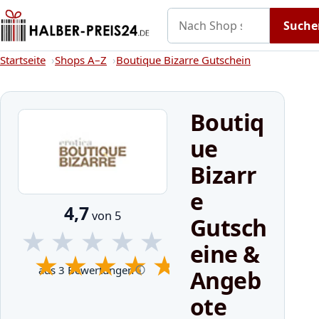
Nach Shop suchen
Gutscheine
Shops A–Z
Kategorien
Suche
Startseite
Startseite
Shops A–Z
Boutique Bizarre Gutschein
Boutiq
ue
Bizarr
e
4,7
von 5
Gutsch
★
★
★
★
★
eine &
★
★
★
★
★
aus 3 Bewertungen
Angeb
ote