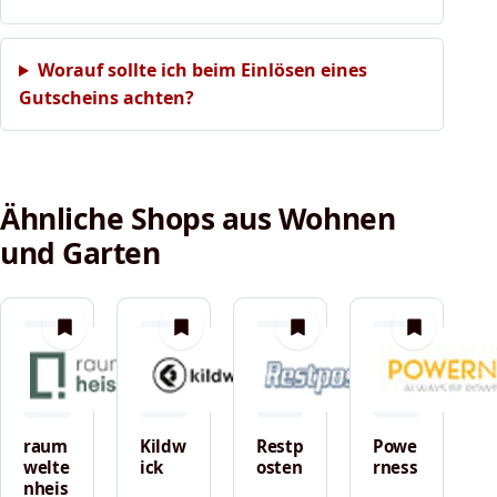
Worauf sollte ich beim Einlösen eines
Gutscheins achten?
Ähnliche Shops aus Wohnen
und Garten
merken
merken
merken
merken
raum
Kildw
Restp
Powe
welte
ick
osten
rness
nheis