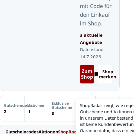
mit Code für
den Einkauf
im Shop.
3 aktuelle
Angebote
Datenstand
14.7.2026
Zum
Shop
Shop
merken
Letzte
Exklusive
Gutscheinprüfung
ShopRadar zeigt, wie reg
Gutscheincodes
Aktionen
ShopRadar
Gutscheine
Noch keine
2
1
Gutscheine und Aktionen 
noch keine Daten
0
Prüfung
in unserem Datenbestand 
ist keine Kundenbewertun
Garantie dafür, dass ein e
Gutscheincodes
Aktionen
ShopRadar
Weitere Gutscheine
Einl