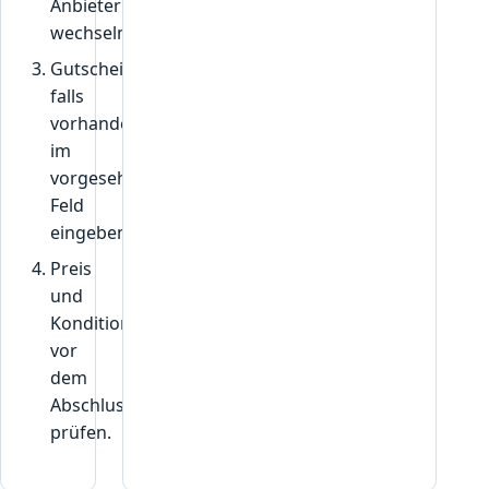
Anbieter
wechseln.
Gutscheincode,
falls
vorhanden,
im
vorgesehenen
Feld
eingeben.
Preis
und
Konditionen
vor
dem
Abschluss
prüfen.