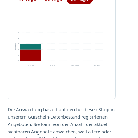
t
s
u
n
d
P
5
4
o
3
Aktivitäten
s
2
t
1
k
0
13.–19. Juli
20.–26. Juli
27. Juli–2. Aug.
3.–5. Aug.
a
r
t
e
n
!
Die Auswertung basiert auf den für diesen Shop in
unserem Gutschein-Datenbestand registrierten
Angeboten. Sie kann von der Anzahl der aktuell
sichtbaren Angebote abweichen, weil ältere oder