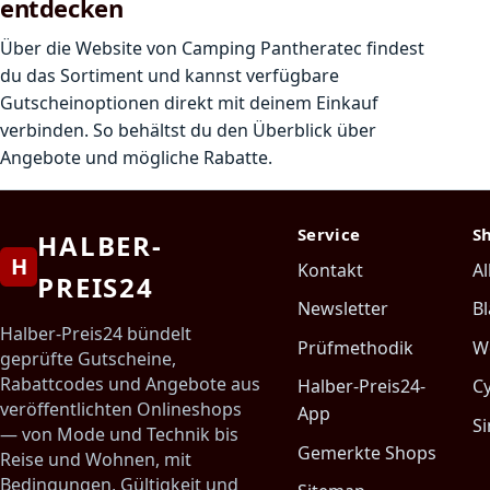
entdecken
Über die Website von Camping Pantheratec findest
du das Sortiment und kannst verfügbare
Gutscheinoptionen direkt mit deinem Einkauf
verbinden. So behältst du den Überblick über
Angebote und mögliche Rabatte.
Service
S
HALBER-
H
Kontakt
Al
PREIS24
Newsletter
Bl
Halber-Preis24 bündelt
Prüfmethodik
W
geprüfte Gutscheine,
Rabattcodes und Angebote aus
Halber-Preis24-
C
veröffentlichten Onlineshops
App
Si
— von Mode und Technik bis
Gemerkte Shops
Reise und Wohnen, mit
Bedingungen, Gültigkeit und