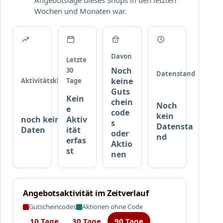
Angebotslage dieses Shops in den letzten
e
e
s
Wochen und Monaten war.
r
r
s
S
t
a
e
e
m
t
n
e
Davon
s
P
Letzte
n
u
Noch
o
30
Datenstand
n
keine
Aktivitätsklasse
Tage
s
d
Guts
t
Kein
chein
P
e
Noch
e
code
o
r
kein
noch keine
Aktiv
s
s
,
Datensta
Daten
ität
oder
t
P
nd
erfas
Aktio
k
o
st
nen
a
s
r
t
t
e
e
r
Angebotsaktivität im Zeitverlauf
n
S
Gutscheincodes
Aktionen ohne Code
!
e
10 Tage
30 Tage
90 Tage