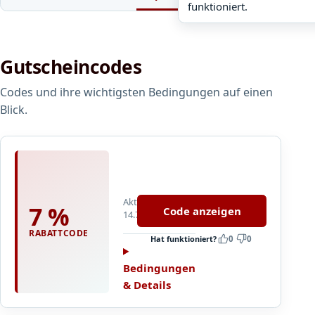
funktioniert.
Gutscheincodes
Codes und ihre wichtigsten Bedingungen auf einen
Blick.
A
l
l
Aktualisiert
e
7 %
Code anzeigen
14.7.2026
K
u
RABATTCODE
Hat funktioniert?
0
0
n
d
Bedingungen
e
& Details
n
7