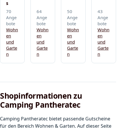
s
70
64
50
43
Ange
Ange
Ange
Ange
bote
bote
bote
bote
Wohn
Wohn
Wohn
Wohn
en
en
en
en
und
und
und
und
Garte
Garte
Garte
Garte
n
n
n
n
Shopinformationen zu
Camping Pantheratec
Camping Pantheratec bietet passende Gutscheine
für den Bereich Wohnen & Garten. Auf dieser Seite