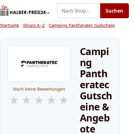
Nach Shop suchen
Gutscheine
Shops A–Z
Kategorien
Suchen
Startseite
Startseite
Shops A–Z
Camping Pantheratec Gutschein
Campi
ng
Panth
eratec
Noch keine Bewertungen
Gutsch
★
★
★
★
★
eine &
★
★
★
★
★
Angeb
ote