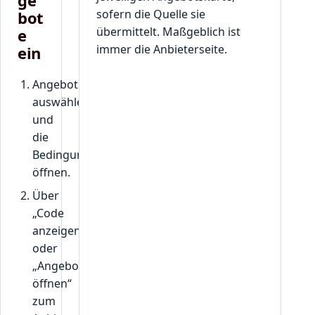
sofern die Quelle sie
bot
übermittelt. Maßgeblich ist
e
immer die Anbieterseite.
ein
Angebot
auswählen
und
die
Bedingungen
öffnen.
Über
„Code
anzeigen“
oder
„Angebot
öffnen“
zum