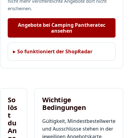
nicht mehr veröffentlichte Angebote dort nicht
erscheinen.
Angebote bei Camping Pantheratec
ansehen
So funktioniert der ShopRadar
So
Wichtige
lös
Bedingungen
t
Gültigkeit, Mindestbestellwerte
du
und Ausschlüsse stehen in der
An
jeweiligen Angebotskarte,
ge