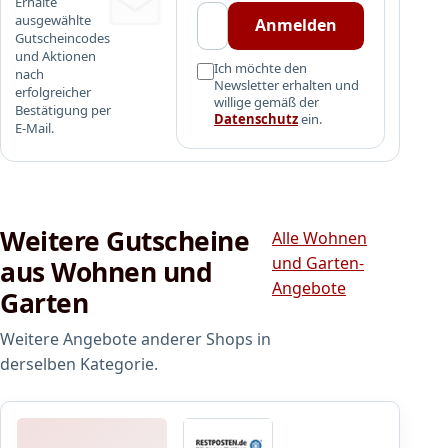
t
P
Erhalte
e
ausgewählte
k
a
Anmelden
Gutscheincodes
m
a
n
und Aktionen
K
u
t
Ich möchte den
nach
l
Newsletter erhalten und
f
h
erfolgreicher
willige gemäß der
i
Bestätigung per
e
e
Datenschutz
ein.
E-Mail.
c
r
r
k
f
a
a
o
t
n
r
e
g
d
c
Weitere Gutscheine
Alle Wohnen
e
e
–
z
und Garten-
aus Wohnen und
r
d
e
l
Angebote
e
Garten
i
i
i
g
c
n
Weitere Angebote anderer Shops in
t
h
e
derselben Kategorie.
w
E
r
i
i
A
r
n
n
d
e
l
Restposten