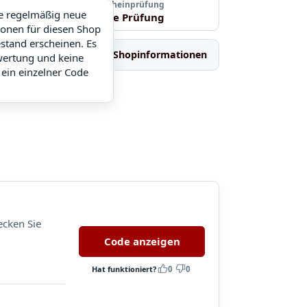
Letzte Gutscheinprüfung
ie regelmäßig neue
Noch keine Prüfung
ionen für diesen Shop
stand erscheinen. Es
Ähnliche Shops
Shopinformationen
wertung und keine
 ein einzelner Code
ecken Sie
Code anzeigen
Hat funktioniert?
0
0