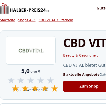
Guts
Startseite
Startseite
Shops A–Z
CBD VITAL Gutschein
CBD VIT
Beauty & Gesundheit
CBD VITAL bietet Gut
5,0
von 5
5 aktuelle Angebote
Dat
★
★
★
★
★
★
★
★
★
★
Zum Shop
aus 2 Bewertungen