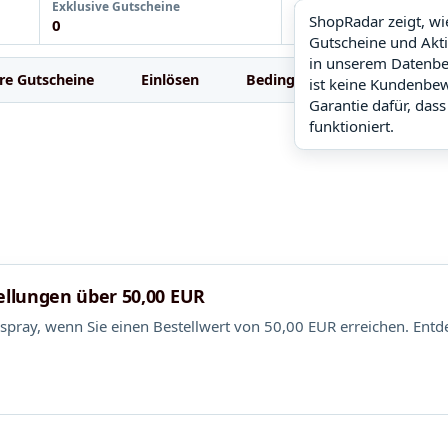
Exklusive Gutscheine
ShopRadar
ShopRadar zeigt, w
0
noch keine Daten
Gutscheine und Akt
in unserem Datenbe
re Gutscheine
Einlösen
Bedingungen
FAQ
ist keine Kundenbe
Garantie dafür, dass
funktioniert.
tellungen über 50,00 EUR
nspray, wenn Sie einen Bestellwert von 50,00 EUR erreichen. Entd