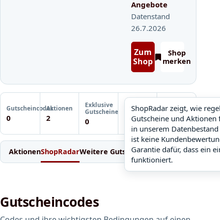
Angebote
Datenstand
26.7.2026
Zum
Shop
Shop
merken
Letzte
Exklusive
Gutscheinprüfung
ShopRadar zeigt, wie reg
Gutscheincodes
Aktionen
ShopRadar
Gutscheine
Noch keine
0
2
Gutscheine und Aktionen 
noch keine Daten
0
Prüfung
in unserem Datenbestand 
ist keine Kundenbewertun
Garantie dafür, dass ein e
Aktionen
ShopRadar
Weitere Gutscheine
Einlösen
Bedingung
funktioniert.
Gutscheincodes
Codes und ihre wichtigsten Bedingungen auf einen