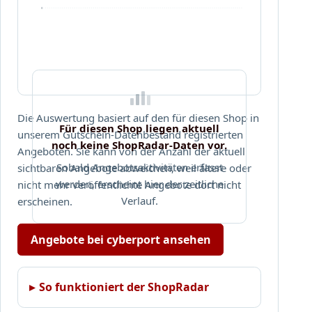
.
0
Die Auswertung basiert auf den für diesen Shop in
Für diesen Shop liegen aktuell
unserem Gutschein-Datenbestand registrierten
noch keine ShopRadar-Daten vor.
Angeboten. Sie kann von der Anzahl der aktuell
Sobald Angebotsaktivitäten erfasst
sichtbaren Angebote abweichen, weil ältere oder
werden, erscheint hier der zeitliche
nicht mehr veröffentlichte Angebote dort nicht
Verlauf.
erscheinen.
Angebote bei cyberport ansehen
So funktioniert der ShopRadar