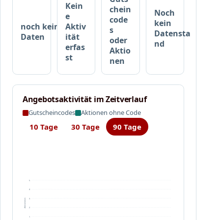
a
Kein
s
chein
Noch
u
e
i
code
kein
noch keine
Aktiv
f
c
s
Datensta
Daten
ität
e
h
oder
nd
erfas
n
Aktio
e
st
u
nen
r
n
n
d
1
Angebotsaktivität im Zeitverlauf
5
,
Gutscheincodes
Aktionen ohne Code
0
10 Tage
30 Tage
90 Tage
0
%
s
p
a
5
r
4
e
3
Aktivitäten
n
2
1