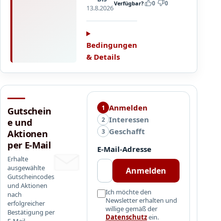
i
L
Verfügbar?
0
0
mit
13.8.2026
b
i
Klimageräten
e
m
und
n
i
Ventilatoren
t
Bedingungen
bekommt
i
& Details
man
e
bei
r
Cyberport
t
Abhilfe
e
für
Anmelden
1
Gutschein
T
die
Interessen
2
e und
o
heißen
Geschafft
p
3
Aktionen
Tage
-
per E-Mail
des
E-Mail-Adresse
D
Jahres
Erhalte
e
ausgewählte
Anmelden
a
Gutscheincodes
und Aktionen
l
Ich möchte den
nach
s
Newsletter erhalten und
erfolgreicher
!
willige gemäß der
Bestätigung per
Datenschutz
ein.