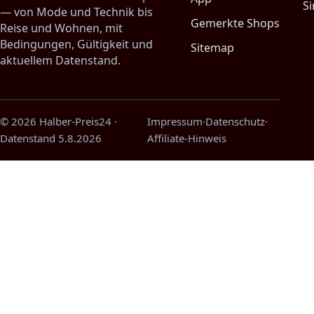
Si
— von Mode und Technik bis
Gemerkte Shops
Reise und Wohnen, mit
Bedingungen, Gültigkeit und
Sitemap
aktuellem Datenstand.
© 2026 Halber-Preis24
·
Impressum
·
Datenschutz
·
Datenstand
5.8.2026
Affiliate-Hinweis