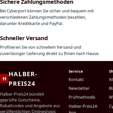
Sichere Zahlungsmethoden
Bei Cyberport können Sie sicher und bequem mit
verschiedenen Zahlungsmethoden bezahlen,
darunter Kreditkarte und PayPal.
Schneller Versand
Profitieren Sie von schnellem Versand und
zuverlässiger Lieferung direkt zu Ihnen nach Hause.
Service
S
HALBER-
H
Kontakt
Al
PREIS24
Newsletter
Bl
Halber-Preis24 bündelt
Prüfmethodik
W
geprüfte Gutscheine,
Rabattcodes und Angebote aus
Halber-Preis24-
C
veröffentlichten Onlineshops
App