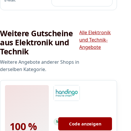
E-Mail.
Weitere Gutscheine
Alle Elektronik
und Technik-
aus Elektronik und
Angebote
Technik
Weitere Angebote anderer Shops in
derselben Kategorie.
Handingo
1
0
0
Mit 100 % einlösbar
100 %
Code anzeigen
%