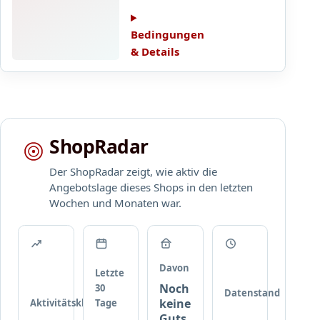
t
b
d
i
a
e
k
t
Bedingungen
r
e
t
& Details
4
l
a
g
i
u
l
m
f
e
S
I
i
h
h
c
o
ShopRadar
r
h
p
e
e
Der ShopRadar zeigt, wie aktiv die
B
P
Angebotslage dieses Shops in den letzten
e
r
Wochen und Monaten war.
s
o
t
d
e
u
l
k
l
Davon
Letzte
t
u
Noch
30
Datenstand
e
n
keine
Aktivitätsklasse
Tage
k
g
Guts