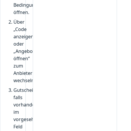
Bedingungen
öffnen.
Über
„Code
anzeigen“
oder
„Angebot
öffnen“
zum
Anbieter
wechseln.
Gutscheincode,
falls
vorhanden,
im
vorgesehenen
Feld