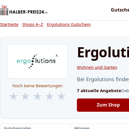
Gutsch
Startseite
Startseite
Shops A–Z
Ergolutions Gutschein
Ergolut
Wohnen und Garten
Bei Ergolutions fin
Noch keine Bewertungen
7 aktuelle Angebote
Dat
★
★
★
★
★
★
★
★
★
★
Zum Shop
Gutscheincodes
Aktionen