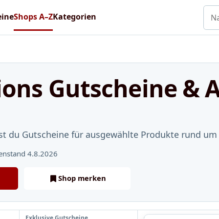
Nac
eine
Shops A–Z
Kategorien
ions Gutscheine & 
dest du Gutscheine für ausgewählte Produkte rund u
enstand 4.8.2026
Shop merken
Exklusive Gutscheine
ShopRadar