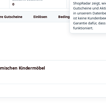
ShopRadar zeigt, w
0
noch keine Daten
Gutscheine und Akt
in unserem Datenbe
re Gutscheine
Einlösen
Bedingungen
FAQ
ist keine Kundenbe
Garantie dafür, dass
funktioniert.
nomischen Kindermöbel