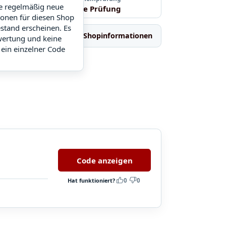
ie regelmäßig neue
Noch keine Prüfung
ionen für diesen Shop
stand erscheinen. Es
Ähnliche Shops
Shopinformationen
wertung und keine
 ein einzelner Code
Code anzeigen
Hat funktioniert?
0
0