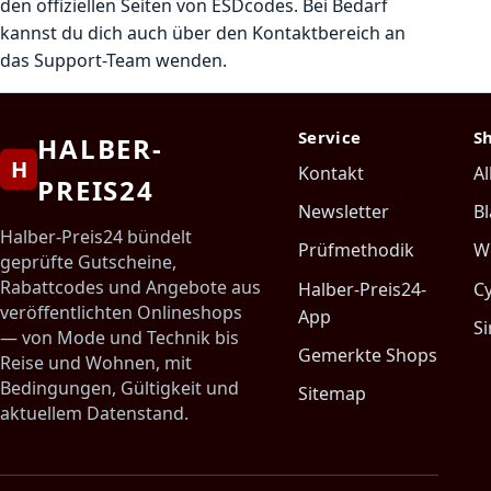
den offiziellen Seiten von ESDcodes. Bei Bedarf
kannst du dich auch über den Kontaktbereich an
das Support-Team wenden.
Service
S
HALBER-
H
Kontakt
Al
PREIS24
Newsletter
Bl
Halber-Preis24 bündelt
Prüfmethodik
W
geprüfte Gutscheine,
Rabattcodes und Angebote aus
Halber-Preis24-
C
veröffentlichten Onlineshops
App
Si
— von Mode und Technik bis
Gemerkte Shops
Reise und Wohnen, mit
Bedingungen, Gültigkeit und
Sitemap
aktuellem Datenstand.