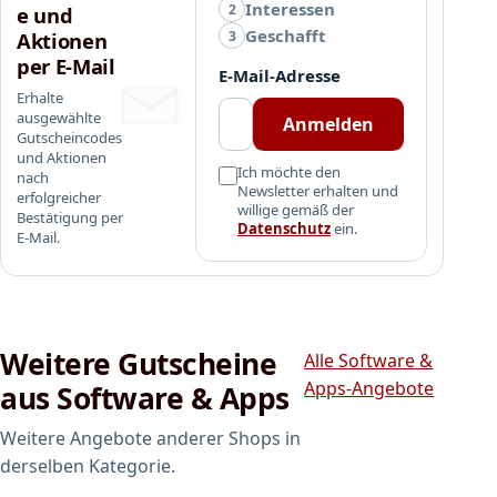
w
Interessen
2
e und
s
Geschafft
3
Aktionen
1
per E-Mail
E-Mail-Adresse
0
Erhalte
H
ausgewählte
Anmelden
o
Gutscheincodes
m
und Aktionen
Ich möchte den
nach
e
Newsletter erhalten und
erfolgreicher
f
willige gemäß der
Bestätigung per
ü
Datenschutz
ein.
E-Mail.
r
1
4
,
9
Weitere Gutscheine
Alle Software &
9
Apps-Angebote
aus Software & Apps
E
U
Weitere Angebote anderer Shops in
R
derselben Kategorie.
a