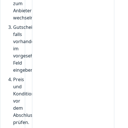
zum
Anbieter
wechseln.
Gutscheincode,
falls
vorhanden,
im
vorgesehenen
Feld
eingeben.
Preis
und
Konditionen
vor
dem
Abschluss
prüfen.