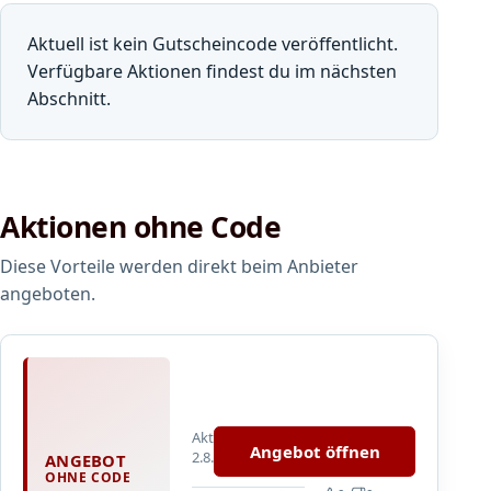
Aktuell ist kein Gutscheincode veröffentlicht.
Verfügbare Aktionen findest du im nächsten
Abschnitt.
Aktionen ohne Code
Diese Vorteile werden direkt beim Anbieter
angeboten.
L
i
n
Aktualisiert
k
Angebot öffnen
2.8.2026
ANGEBOT
z
OHNE CODE
u