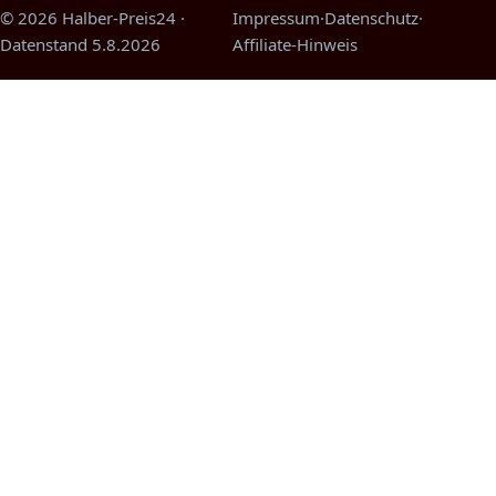
© 2026 Halber-Preis24
·
Impressum
·
Datenschutz
·
Datenstand
5.8.2026
Affiliate-Hinweis