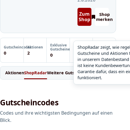
Zum
Shop
Shop
merken
Letzte
Exklusive
Gutscheinprüfung
ShopRadar zeigt, wie reg
Gutscheincodes
Aktionen
ShopRadar
Gutscheine
Noch keine
0
2
Gutscheine und Aktionen 
noch keine Daten
0
Prüfung
in unserem Datenbestand 
ist keine Kundenbewertun
Garantie dafür, dass ein e
Aktionen
ShopRadar
Weitere Gutscheine
Einlösen
Bedingung
funktioniert.
Gutscheincodes
Codes und ihre wichtigsten Bedingungen auf einen
Blick.