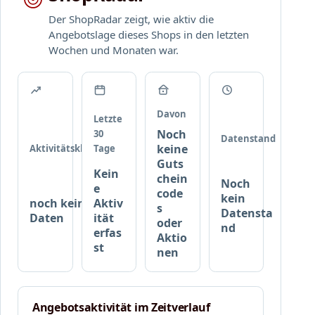
e
Der ShopRadar zeigt, wie aktiv die
p
Angebotslage dieses Shops in den letzten
a
Wochen und Monaten war.
k
e
t
e
Davon
Letzte
Noch
30
Datenstand
keine
Aktivitätsklasse
Tage
Guts
Kein
chein
Noch
e
code
kein
noch keine
Aktiv
s
Datensta
Daten
ität
oder
nd
erfas
Aktio
st
nen
Angebotsaktivität im Zeitverlauf