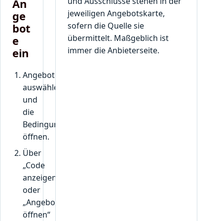
und Ausschlüsse stehen in der
An
jeweiligen Angebotskarte,
ge
sofern die Quelle sie
bot
übermittelt. Maßgeblich ist
e
immer die Anbieterseite.
ein
Angebot
auswählen
und
die
Bedingungen
öffnen.
Über
„Code
anzeigen“
oder
„Angebot
öffnen“