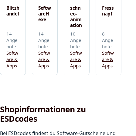
Blitzh
Softw
schn
Fress
andel
areH
ee-
napf
exe
anim
ation
14
14
10
8
Ange
Ange
Ange
Ange
bote
bote
bote
bote
Softw
Softw
Softw
Softw
are &
are &
are &
are &
Apps
Apps
Apps
Apps
Shopinformationen zu
ESDcodes
Bei ESDcodes findest du Software-Gutscheine und