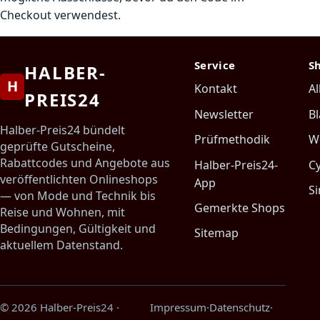
Checkout verwendest.
Service
S
HALBER-
H
Kontakt
Al
PREIS24
Newsletter
Bl
Halber-Preis24 bündelt
Prüfmethodik
W
geprüfte Gutscheine,
Rabattcodes und Angebote aus
Halber-Preis24-
C
veröffentlichten Onlineshops
App
Si
— von Mode und Technik bis
Gemerkte Shops
Reise und Wohnen, mit
Bedingungen, Gültigkeit und
Sitemap
aktuellem Datenstand.
© 2026 Halber-Preis24
·
Impressum
·
Datenschutz
·