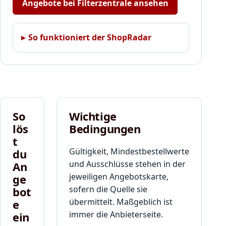
Angebote bei Filterzentrale ansehen
d
P
o
s
So funktioniert der ShopRadar
t
k
a
r
t
e
So
Wichtige
n
!
lös
Bedingungen
t
Gültigkeit, Mindestbestellwerte
du
und Ausschlüsse stehen in der
An
jeweiligen Angebotskarte,
ge
sofern die Quelle sie
bot
übermittelt. Maßgeblich ist
e
immer die Anbieterseite.
ein