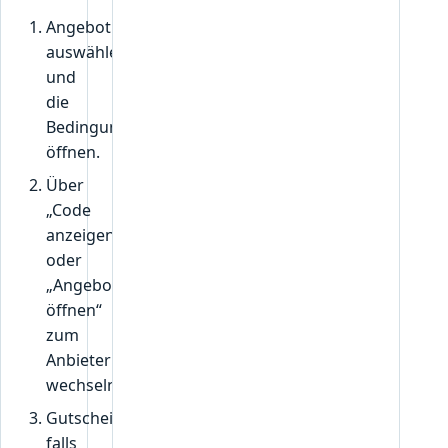
Angebot
auswählen
und
die
Bedingungen
öffnen.
Über
„Code
anzeigen“
oder
„Angebot
öffnen“
zum
Anbieter
wechseln.
Gutscheincode,
falls