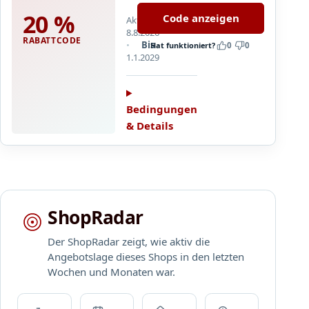
i
a
20 %
Code anzeigen
n
Aktualisiert
r
8.8.2026
e
e
RABATTCODE
Bis
Hat funktioniert?
0
0
P
j
1.1.2029
o
e
s
t
t
z
Bedingungen
e
t
r
& Details
2
,
0
P
%
e
a
r
u
s
f
ShopRadar
o
d
n
e
Der ShopRadar zeigt, wie aktiv die
a
i
Angebotslage dieses Shops in den letzten
l
n
Wochen und Monaten war.
i
e
s
P