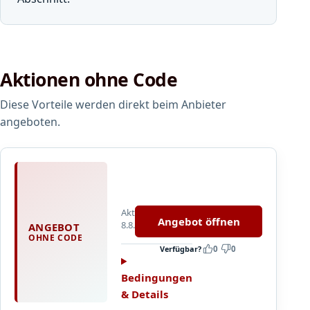
Aktionen ohne Code
Diese Vorteile werden direkt beim Anbieter
angeboten.
F
i
l
Aktualisiert
t
Angebot öffnen
8.8.2026
ANGEBOT
e
OHNE CODE
r
Verfügbar?
0
0
z
e
Bedingungen
n
& Details
t