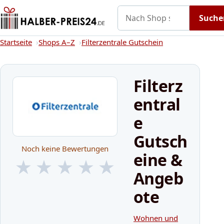
Nach Shop suchen
Gutscheine
Shops A–Z
Kategorien
Suche
Startseite
Startseite
Shops A–Z
Filterzentrale Gutschein
Filterz
entral
e
Gutsch
Noch keine Bewertungen
eine &
★
★
★
★
★
Angeb
★
★
★
★
★
ote
Wohnen und