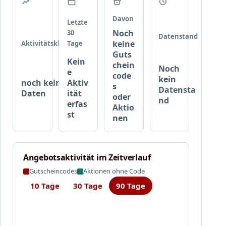
i
o
e
s
Davon
r
t
Letzte
t
Noch
30
e
Datenstand
e
keine
Aktivitätsklasse
Tage
r
Guts
n
,
Kein
chein
P
P
Noch
e
code
o
e
kein
noch keine
Aktiv
s
s
r
Datensta
Daten
ität
oder
t
nd
s
erfas
Aktio
e
o
st
nen
r
n
,
a
P
l
o
i
Angebotsaktivität im Zeitverlauf
s
s
Gutscheincodes
Aktionen ohne Code
t
i
10 Tage
30 Tage
90 Tage
e
e
r
r
S
t
e
e