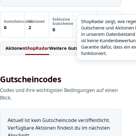
Letzte
Exklusive
Gutscheinprüfung
ShopRadar zeigt, wie reg
Gutscheincodes
Aktionen
ShopRadar
Gutscheine
Noch keine
0
2
Gutscheine und Aktionen 
noch keine Daten
0
Prüfung
in unserem Datenbestand 
ist keine Kundenbewertun
Garantie dafür, dass ein e
Aktionen
ShopRadar
Weitere Gutscheine
Einlösen
Bedingung
funktioniert.
Gutscheincodes
Codes und ihre wichtigsten Bedingungen auf einen
Blick.
Aktuell ist kein Gutscheincode veröffentlicht.
Verfügbare Aktionen findest du im nächsten
Abschnitt.