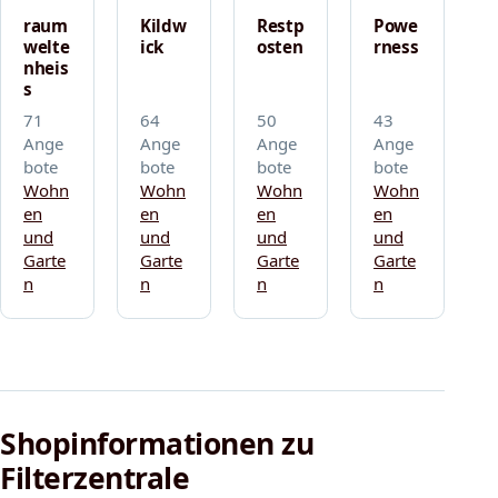
raum
Kildw
Restp
Powe
welte
ick
osten
rness
nheis
s
71
64
50
43
Ange
Ange
Ange
Ange
bote
bote
bote
bote
Wohn
Wohn
Wohn
Wohn
en
en
en
en
und
und
und
und
Garte
Garte
Garte
Garte
n
n
n
n
Shopinformationen zu
Filterzentrale