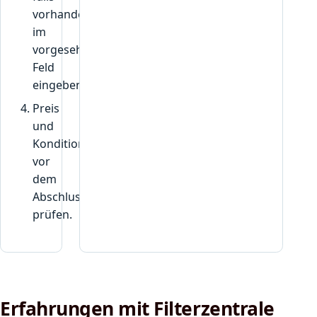
vorhanden,
im
vorgesehenen
Feld
eingeben.
Preis
und
Konditionen
vor
dem
Abschluss
prüfen.
Erfahrungen mit Filterzentrale