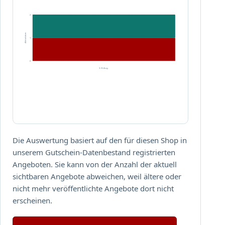
t
n
s
2
P
u
o
Aktivitäten
n
s
1
d
t
P
e
0
3.–8. Aug.
o
r
s
,
t
P
k
o
a
s
r
t
t
e
Die Auswertung basiert auf den für diesen Shop in
e
r
unserem Gutschein-Datenbestand registrierten
n
S
Angeboten. Sie kann von der Anzahl der aktuell
!
e
sichtbaren Angebote abweichen, weil ältere oder
t
nicht mehr veröffentlichte Angebote dort nicht
s
erscheinen.
u
n