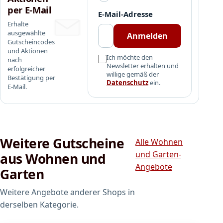
r
k
per E-Mail
h
E-Mail-Adresse
e
a
Erhalte
h
ausgewählte
l
Anmelden
r
Gutscheincodes
t
o
und Aktionen
e
Ich möchte den
s
nach
Newsletter erhalten und
n
erfolgreicher
m
willige gemäß der
Bestätigung per
b
o
Datenschutz
ein.
E-Mail.
i
s
s
e
z
W
u
a
R
s
Weitere Gutscheine
Alle Wohnen
a
s
und Garten-
aus Wohnen und
b
e
Angebote
a
r
Garten
t
f
t
i
Weitere Angebote anderer Shops in
a
l
derselben Kategorie.
u
t
f