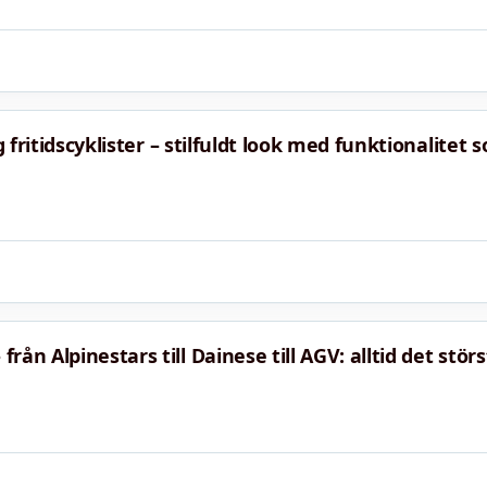
g fritidscyklister – stilfuldt look med funktionalitet 
ån Alpinestars till Dainese till AGV: alltid det stör