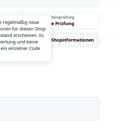
Letzte Gutscheinprüfung
ie regelmäßig neue
Noch keine Prüfung
ionen für diesen Shop
stand erscheinen. Es
hnliche Shops
Shopinformationen
wertung und keine
 ein einzelner Code