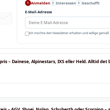
Anmelden
Interessen
Geschafft
1
2
3
E-Mail-Adresse
Ich möchte den Newsletter erhalten und willige gemäß
ris – Dainese, Alpinestars, IXS eller Held. Alltid det
s – AGV, Shoei, Nolan, Schuberth oder Scorpion – 