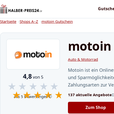
Gutsch
Startseite
Startseite
Shops A–Z
motoin Gutschein
motoin
Auto & Motorrad
Motoin ist ein Onlin
4,8
von 5
und Sparmöglichkeite
★
★
★
★
★
Zahlungsarten zur Ve
★
★
★
★
★
137 aktuelle Angebote
D
aus 5 Bewertungen
Zum Shop