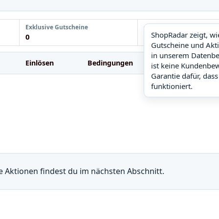
Exklusive Gutscheine
ShopRadar
ShopRadar zeigt, w
0
noch keine Daten
Gutscheine und Akt
in unserem Datenbe
Einlösen
Bedingungen
FAQ
Ä
ist keine Kundenbe
Garantie dafür, dass
funktioniert.
re Aktionen findest du im nächsten Abschnitt.