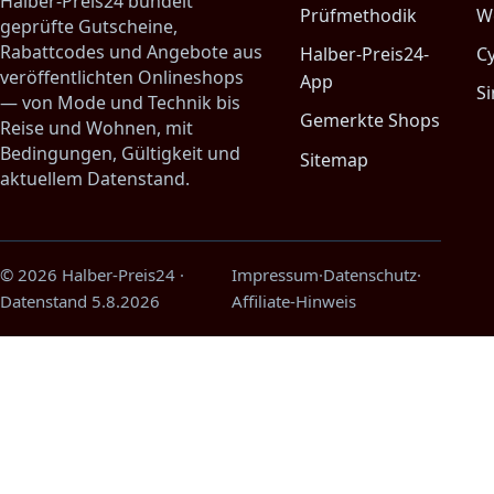
Halber-Preis24 bündelt
Prüfmethodik
W
geprüfte Gutscheine,
Rabattcodes und Angebote aus
Halber-Preis24-
C
veröffentlichten Onlineshops
App
Si
— von Mode und Technik bis
Gemerkte Shops
Reise und Wohnen, mit
Bedingungen, Gültigkeit und
Sitemap
aktuellem Datenstand.
© 2026 Halber-Preis24
·
Impressum
·
Datenschutz
·
Datenstand
5.8.2026
Affiliate-Hinweis