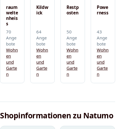
raum
Kildw
Restp
Powe
welte
ick
osten
rness
nheis
s
70
64
50
43
Ange
Ange
Ange
Ange
bote
bote
bote
bote
Wohn
Wohn
Wohn
Wohn
en
en
en
en
und
und
und
und
Garte
Garte
Garte
Garte
n
n
n
n
Shopinformationen zu Natumo