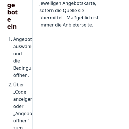
jeweiligen Angebotskarte,
ge
sofern die Quelle sie
bot
übermittelt. Maßgeblich ist
e
immer die Anbieterseite.
ein
Angebot
auswählen
und
die
Bedingungen
öffnen.
Über
„Code
anzeigen“
oder
„Angebot
öffnen“
zum