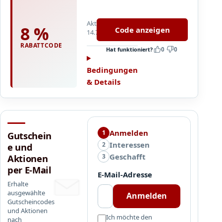
%
R
Aktualisiert
a
8 %
Code anzeigen
14.7.2026
b
a
RABATTCODE
Hat funktioniert?
0
0
t
t
Bedingungen
a
& Details
b
5
0
,
Anmelden
-
1
Gutschein
E
Interessen
2
e und
U
Geschafft
3
Aktionen
R
per E-Mail
E-Mail-Adresse
Erhalte
ausgewählte
Anmelden
Gutscheincodes
und Aktionen
Ich möchte den
nach