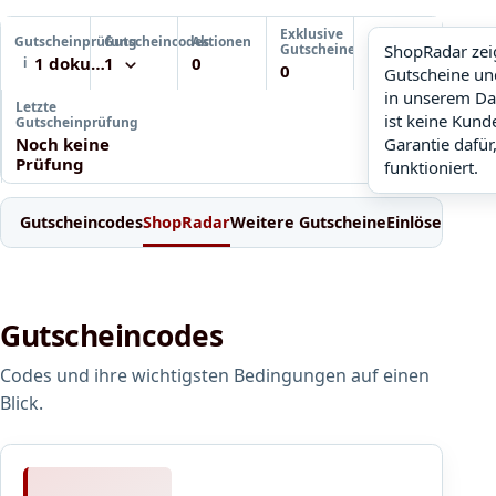
Prüfdetails ansehen
Exklusive
Gutscheinprüfung
Gutscheincodes
Aktionen
ShopRadar
Gutscheine
ShopRadar zei
1 dokumentiert
1
0
i
noch keine Daten
0
Gutscheine un
in unserem Da
Letzte
ist keine Kun
Gutscheinprüfung
Noch keine
Garantie dafür
Prüfung
funktioniert.
Gutscheincodes
ShopRadar
Weitere Gutscheine
Einlösen
Bedi
Gutscheincodes
Codes und ihre wichtigsten Bedingungen auf einen
Blick.
8