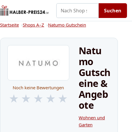
Nach Shop suchen
Gutscheine
Shops A–Z
Kategorien
Suchen
Startseite
Startseite
Shops A–Z
Natumo Gutschein
Natu
mo
Gutsch
eine &
Noch keine Bewertungen
Angeb
★
★
★
★
★
ote
★
★
★
★
★
Wohnen und
Garten