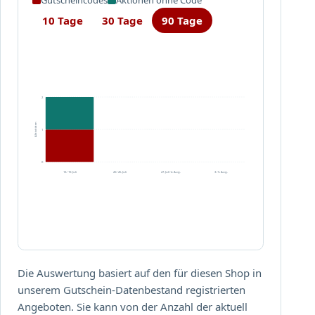
!
e
10 Tage
30 Tage
90 Tage
t
s
u
n
d
P
2
o
Aktivitäten
s
1
t
k
0
13.–19. Juli
20.–26. Juli
27. Juli–2. Aug.
3.–5. Aug.
a
r
t
e
n
!
Die Auswertung basiert auf den für diesen Shop in
unserem Gutschein-Datenbestand registrierten
Angeboten. Sie kann von der Anzahl der aktuell