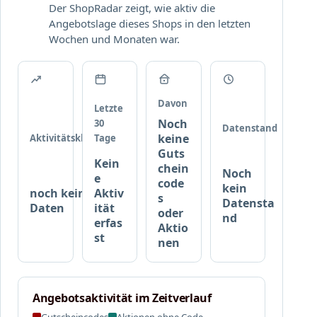
s
b
Der ShopRadar zeigt, wie aktiv die
t
i
i
Angebotslage dieses Shops in den letzten
e
e
s
Wochen und Monaten war.
r
r
s
S
t
a
e
e
m
t
n
e
Davon
s
P
Letzte
n
u
Noch
o
30
Datenstand
n
keine
Aktivitätsklasse
Tage
s
d
Guts
t
Kein
chein
P
e
Noch
e
code
o
r
kein
noch keine
Aktiv
s
s
,
Datensta
Daten
ität
oder
t
P
nd
erfas
Aktio
k
o
st
nen
a
s
r
t
t
e
e
r
Angebotsaktivität im Zeitverlauf
n
S
Gutscheincodes
Aktionen ohne Code