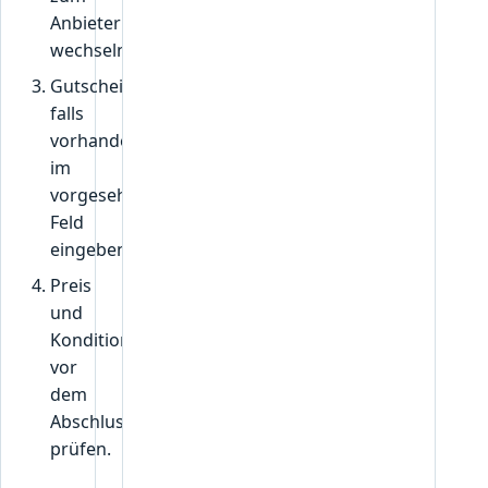
Anbieter
wechseln.
Gutscheincode,
falls
vorhanden,
im
vorgesehenen
Feld
eingeben.
Preis
und
Konditionen
vor
dem
Abschluss
prüfen.