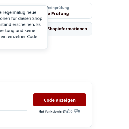
Letzte Gutscheinprüfung
ie regelmäßig neue
Noch keine Prüfung
ionen für diesen Shop
stand erscheinen. Es
Ähnliche Shops
Shopinformationen
wertung und keine
 ein einzelner Code
Code anzeigen
Hat funktioniert?
0
0