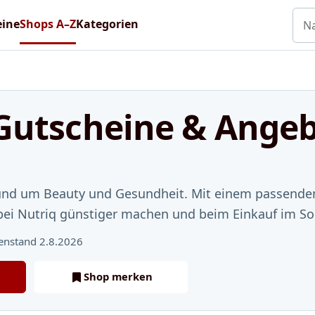
Nac
eine
Shops A–Z
Kategorien
Gutscheine & Ange
 rund um Beauty und Gesundheit. Mit einem passend
bei Nutriq günstiger machen und beim Einkauf im So
enstand 2.8.2026
Shop merken