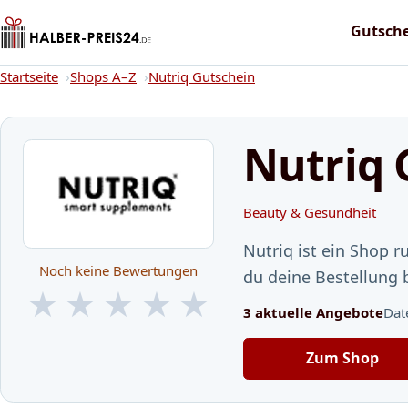
Gutsch
Startseite
Startseite
Shops A–Z
Nutriq Gutschein
Nutriq 
Beauty & Gesundheit
Nutriq ist ein Shop
Noch keine Bewertungen
du deine Bestellung 
★
★
★
★
★
3 aktuelle Angebote
Dat
★
★
★
★
★
Zum Shop