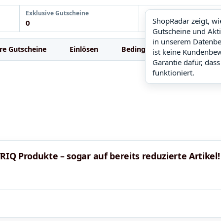
Exklusive Gutscheine
ShopRadar
ShopRadar zeigt, w
0
noch keine Daten
Gutscheine und Akt
in unserem Datenbe
re Gutscheine
Einlösen
Bedingungen
FAQ
ist keine Kundenbe
Garantie dafür, dass
funktioniert.
RIQ Produkte – sogar auf bereits reduzierte Artikel!