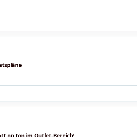
atspläne
tt on top im Outlet-Bereich!