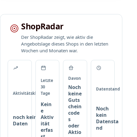
t
f
d
e
d
e
l
e
m
l
ShopRadar
n
G
u
k
u
n
Der ShopRadar zeigt, wie aktiv die
o
t
g
Angebotslage dieses Shops in den letzten
m
s
Wochen und Monaten war.
p
c
l
h
e
e
t
i
t
n
Davon
Letzte
e
c
Noch
30
Datenstand
n
o
keine
Aktivitätsklasse
Tage
W
d
Guts
Kein
a
e
chein
Noch
e
r
,
code
kein
noch keine
Aktiv
e
d
s
Datensta
Daten
ität
n
oder
e
nd
erfas
Aktio
k
r
st