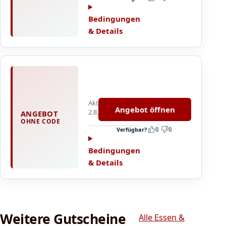
p
e
Bedingungen
z
& Details
i
a
l
d
i
e
Aktualisiert
P
Angebot öffnen
2.8.2026
ANGEBOT
a
OHNE CODE
l
Verfügbar?
0
0
l
h
Bedingungen
u
& Details
b
e
r
G
Weitere Gutscheine
e
Alle Essen &