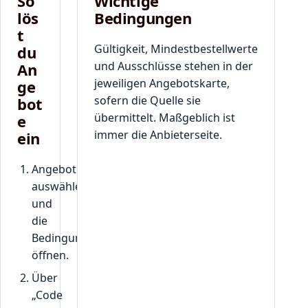
So
Wichtige
lös
Bedingungen
t
Gültigkeit, Mindestbestellwerte
du
und Ausschlüsse stehen in der
An
jeweiligen Angebotskarte,
ge
sofern die Quelle sie
bot
übermittelt. Maßgeblich ist
e
immer die Anbieterseite.
ein
Angebot
auswählen
und
die
Bedingungen
öffnen.
Über
„Code