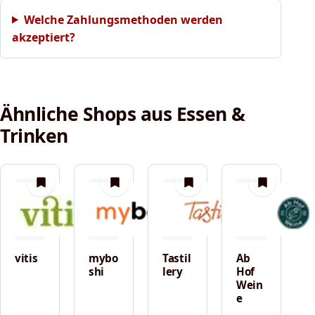
Welche Zahlungsmethoden werden
akzeptiert?
Ähnliche Shops aus Essen &
Trinken
merken
merken
merken
merken
vitis
mybo
Tastil
Ab
shi
lery
Hof
Wein
e