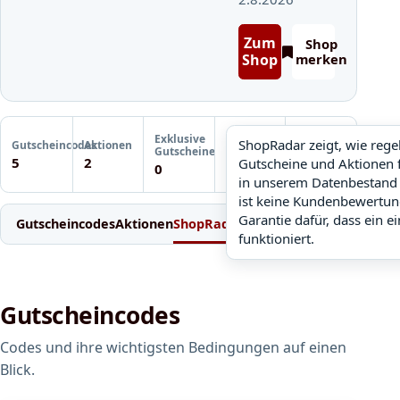
Zum
Shop
Shop
merken
Letzte
Exklusive
Gutscheinprüfung
ShopRadar zeigt, wie reg
Gutscheincodes
Aktionen
ShopRadar
Gutscheine
Noch keine
5
2
Gutscheine und Aktionen 
noch keine Daten
0
Prüfung
in unserem Datenbestand 
ist keine Kundenbewertun
Garantie dafür, dass ein e
Gutscheincodes
Aktionen
ShopRadar
Weitere Gutscheine
Einl
funktioniert.
Gutscheincodes
Codes und ihre wichtigsten Bedingungen auf einen
Blick.