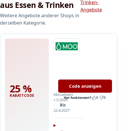
n
Trinken-
aus Essen & Trinken
u
Angebote
s
Weitere Angebote anderer Shops in
s
derselben Kategorie.
w
e
l
t
Moo
u
n
2
d
5
p
%
Neu
r
a
bei
o
25 %
Code anzeigen
u
MOO?
f
f
Aktualisiert
Sie
RABATTCODE
i
Hat funktioniert?
0
0
f
1.5.2026
bekommen
t
Bis
ü
25
i
22.4.2027
r
%
e
N
Rabatt
r
e
auf
e