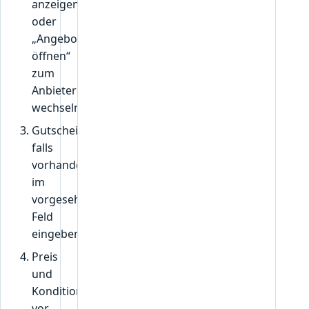
anzeigen“
oder
„Angebot
öffnen“
zum
Anbieter
wechseln.
Gutscheincode,
falls
vorhanden,
im
vorgesehenen
Feld
eingeben.
Preis
und
Konditionen
vor