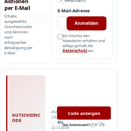
Aktionen
e
per E-Mail
E-Mail-Adresse
i
Erhalte
n
ausgewählte
Anmelden
Gutscheincodes
und Aktionen
Ich möchte den
nach
Newsletter erhalten und
erfolgreicher
willige gemäß der
Bestätigung per
Datenschutz
ein.
E-Mail.
A
k
t
Details
u
und
e
Einlösebedingungen
l
Aktualisiert
im
Code anzeigen
GUTSCHEINC
l
2.8.2026
Shop
ODE
Bis
e
Hat funktioniert?
0
0
prüfen.
22.12.2026
s