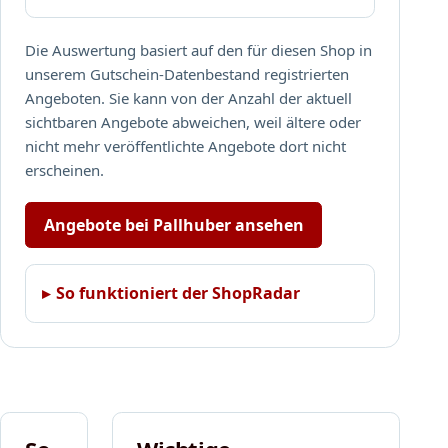
e
z
e
Die Auswertung basiert auf den für diesen Shop in
i
unserem Gutschein-Datenbestand registrierten
g
Angeboten. Sie kann von der Anzahl der aktuell
t
sichtbaren Angebote abweichen, weil ältere oder
w
nicht mehr veröffentlichte Angebote dort nicht
i
erscheinen.
r
d
.
Angebote bei Pallhuber ansehen
So funktioniert der ShopRadar