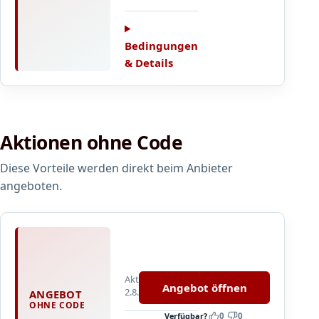
A
n
g
Bedingungen
e
& Details
b
o
t
b
Aktionen ohne Code
e
i
Diese Vorteile werden direkt beim Anbieter
P
a
angeboten.
l
l
h
W
u
e
b
i
e
Aktualisiert
n
Angebot öffnen
2.8.2026
r
ANGEBOT
-
OHNE CODE
S
Verfügbar?
0
0