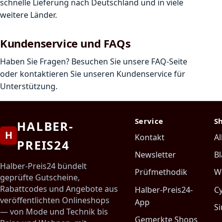
schnelle Lieferung nach Deutschland und in viele
weitere Länder.
Kundenservice und FAQs
Haben Sie Fragen? Besuchen Sie unsere FAQ-Seite
oder kontaktieren Sie unseren Kundenservice für
Unterstützung.
Service
S
HALBER-
H
Kontakt
Al
PREIS24
Newsletter
Bl
Halber-Preis24 bündelt
Prüfmethodik
W
geprüfte Gutscheine,
Rabattcodes und Angebote aus
Halber-Preis24-
C
veröffentlichten Onlineshops
App
Si
— von Mode und Technik bis
Gemerkte Shops