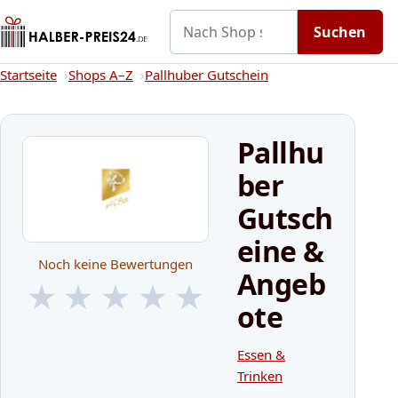
Nach Shop suchen
Gutscheine
Shops A–Z
Kategorien
Suchen
Startseite
Startseite
Shops A–Z
Pallhuber Gutschein
Pallhu
ber
Gutsch
eine &
Noch keine Bewertungen
Angeb
★
★
★
★
★
ote
★
★
★
★
★
Essen &
Trinken