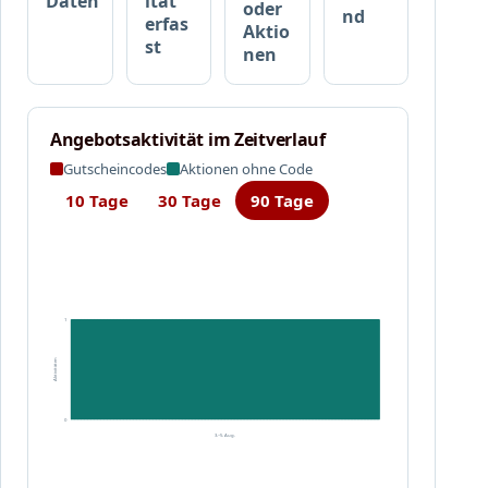
Daten
ität
oder
nd
erfas
Aktio
st
nen
Angebotsaktivität im Zeitverlauf
Gutscheincodes
Aktionen ohne Code
10 Tage
30 Tage
90 Tage
1
Aktivitäten
0
3.–5. Aug.