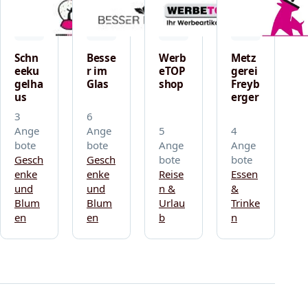
Schn
Besse
Werb
Metz
eeku
r im
eTOP
gerei
gelha
Glas
shop
Freyb
us
erger
3
6
Ange
Ange
5
4
bote
bote
Ange
Ange
Gesch
Gesch
bote
bote
enke
enke
Reise
Essen
und
und
n &
&
Blum
Blum
Urlau
Trinke
en
en
b
n