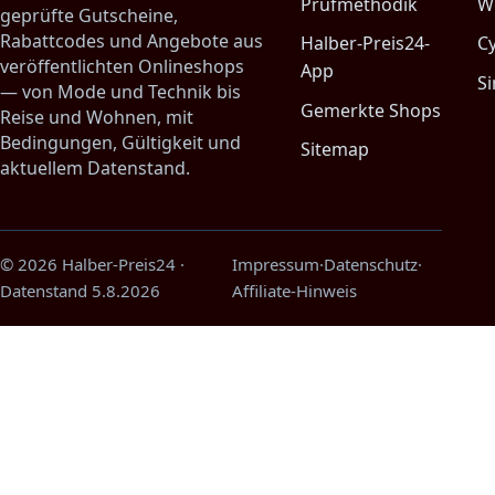
Prüfmethodik
W
geprüfte Gutscheine,
Rabattcodes und Angebote aus
Halber-Preis24-
C
veröffentlichten Onlineshops
App
Si
— von Mode und Technik bis
Gemerkte Shops
Reise und Wohnen, mit
Bedingungen, Gültigkeit und
Sitemap
aktuellem Datenstand.
© 2026 Halber-Preis24
·
Impressum
·
Datenschutz
·
Datenstand
5.8.2026
Affiliate-Hinweis