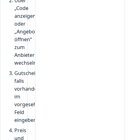
Über
„Code
anzeigen“
oder
„Angebot
öffnen“
zum
Anbieter
wechseln.
Gutscheincode,
falls
vorhanden,
im
vorgesehenen
Feld
eingeben.
Preis
und