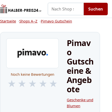
Nach Shop suchen
Gutscheine
Shops A–Z
Kategorien
Suchen
Startseite
Startseite
Shops A–Z
Pimavo Gutschein
Pimav
o
Gutsch
eine &
Noch keine Bewertungen
Angeb
★
★
★
★
★
ote
★
★
★
★
★
Geschenke und
Blumen