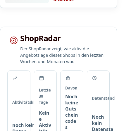
t
z
g
e
r
ShopRadar
e
i
Der ShopRadar zeigt, wie aktiv die
F
Angebotslage dieses Shops in den letzten
r
Wochen und Monaten war.
e
y
b
e
r
Davon
Letzte
g
Noch
30
Datenstand
e
keine
Aktivitätsklasse
Tage
r
Guts
Kein
chein
Noch
e
code
kein
noch keine
Aktiv
s
Datensta