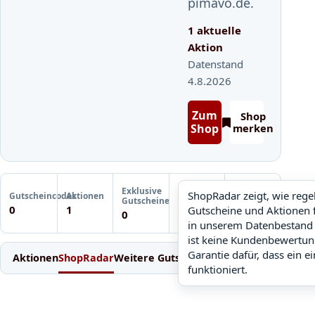
pimavo.de.
1 aktuelle
Aktion
Datenstand
4.8.2026
Zum
Shop
Shop
merken
Letzte
Exklusive
Gutscheinprüfung
ShopRadar zeigt, wie reg
Gutscheincodes
Aktionen
ShopRadar
Gutscheine
Noch keine
0
1
Gutscheine und Aktionen 
noch keine Daten
0
Prüfung
in unserem Datenbestand 
ist keine Kundenbewertun
Garantie dafür, dass ein e
Aktionen
ShopRadar
Weitere Gutscheine
Einlösen
Bedingung
funktioniert.