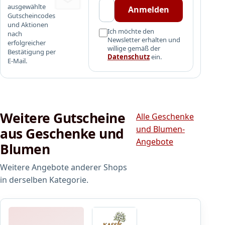
ausgewählte
k
Anmelden
Gutscheincodes
e
und Aktionen
i
Ich möchte den
nach
Newsletter erhalten und
n
erfolgreicher
willige gemäß der
Bestätigung per
e
Datenschutz
ein.
E-Mail.
I
d
e
e
f
Weitere Gutscheine
Alle Geschenke
ü
und Blumen-
aus Geschenke und
r
Angebote
d
Blumen
a
s
Weitere Angebote anderer Shops
n
in derselben Kategorie.
ä
c
h
s
Kassis Geschenkartikel