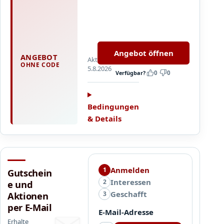
D
i
e
Details
m
und
e
Einlösebedingungen
Angebot öffnen
i
ANGEBOT
Aktualisiert
im
OHNE CODE
s
5.8.2026
Shop
Verfügbar?
0
0
t
prüfen.
e
n
Bedingungen
v
& Details
o
n
u
n
s
Anmelden
1
Gutschein
h
Interessen
2
e und
a
Geschafft
3
Aktionen
b
per E-Mail
e
E-Mail-Adresse
n
Erhalte