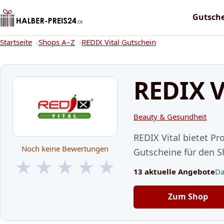
Gutsch
Startseite
Startseite
Shops A–Z
REDIX Vital Gutschein
REDIX V
Beauty & Gesundheit
REDIX Vital bietet P
Noch keine Bewertungen
Gutscheine für den S
★
★
★
★
★
13 aktuelle Angebote
Da
★
★
★
★
★
Zum Shop