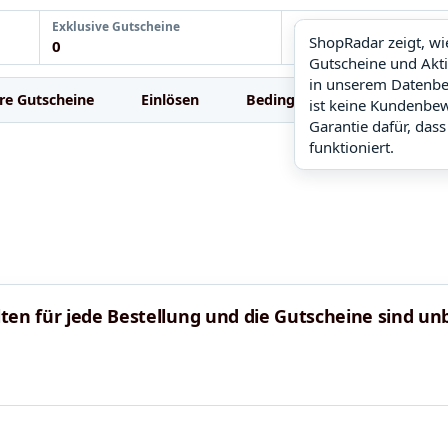
Exklusive Gutscheine
ShopRadar
ShopRadar zeigt, w
0
noch keine Daten
Gutscheine und Akt
in unserem Datenbe
re Gutscheine
Einlösen
Bedingungen
FAQ
ist keine Kundenbe
Garantie dafür, dass
funktioniert.
ten für jede Bestellung und die Gutscheine sind unb