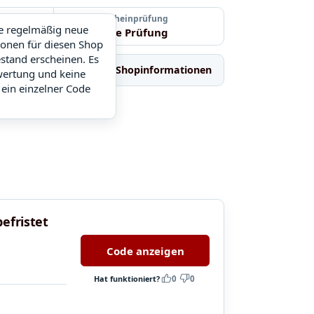
Letzte Gutscheinprüfung
ie regelmäßig neue
Noch keine Prüfung
ionen für diesen Shop
stand erscheinen. Es
Ähnliche Shops
Shopinformationen
wertung und keine
 ein einzelner Code
efristet
Code anzeigen
Hat funktioniert?
0
0