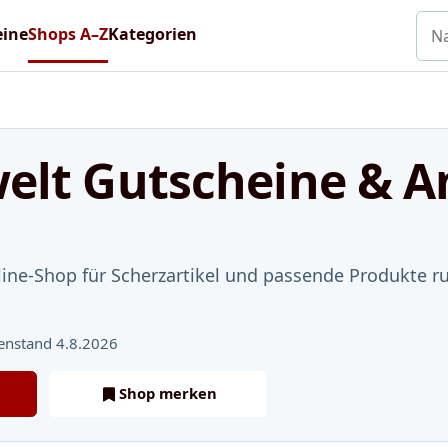
Nac
eine
Shops A–Z
Kategorien
elt Gutscheine & 
nline-Shop für Scherzartikel und passende Produkte 
enstand 4.8.2026
Shop merken