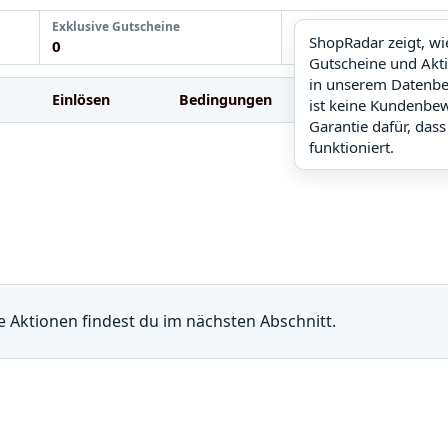
Exklusive Gutscheine
ShopRadar
ShopRadar zeigt, w
0
noch keine Daten
Gutscheine und Akt
in unserem Datenbe
Einlösen
Bedingungen
FAQ
Ä
ist keine Kundenbe
Garantie dafür, dass
funktioniert.
re Aktionen findest du im nächsten Abschnitt.