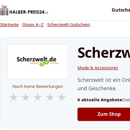
Gutsch
Startseite
Startseite
Shops A–Z
Scherzwelt Gutschein
Scherzw
Mode & Accessoires
Scherzwelt ist ein O
Noch keine Bewertungen
und Geschenke.
★
★
★
★
★
6 aktuelle Angebote
Dat
★
★
★
★
★
Zum Shop