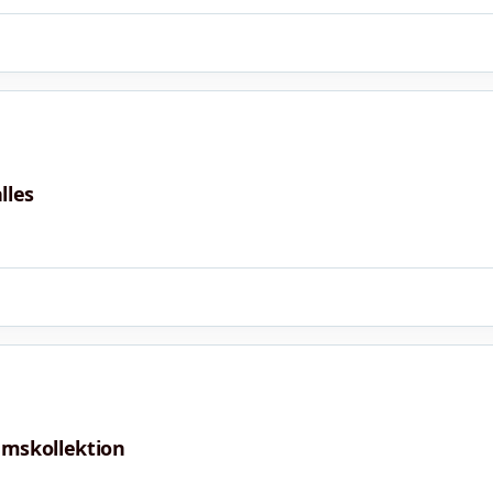
lles
umskollektion