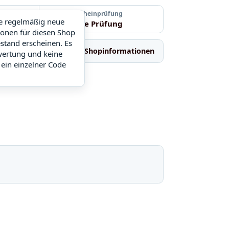
Letzte Gutscheinprüfung
ie regelmäßig neue
Noch keine Prüfung
ionen für diesen Shop
stand erscheinen. Es
hnliche Shops
Shopinformationen
wertung und keine
 ein einzelner Code