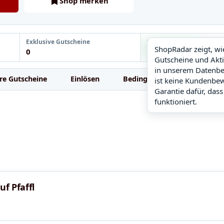
Shop merken
ShopRadar: hoch. Zur
Exklusive Gutscheine
ShopRadar
ShopRadar zeigt, w
0
hoch
Gutscheine und Akt
in unserem Datenbe
re Gutscheine
Einlösen
Bedingungen
FAQ
ist keine Kundenbe
Garantie dafür, dass
funktioniert.
f Pfaffl