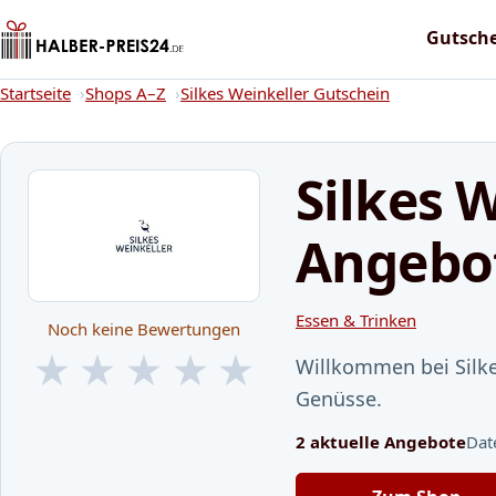
Gutsch
Startseite
Startseite
Shops A–Z
Silkes Weinkeller Gutschein
Silkes 
Angebo
Essen & Trinken
Noch keine Bewertungen
★
★
★
★
★
Willkommen bei Silke
★
★
★
★
★
Genüsse.
2 aktuelle Angebote
Dat