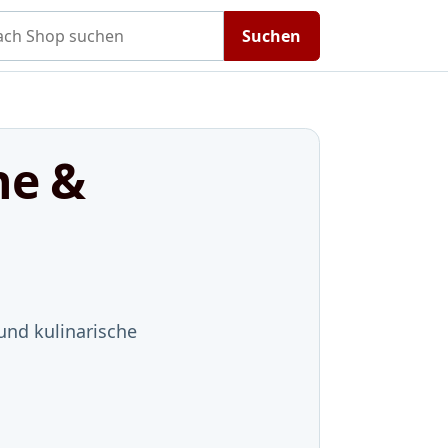
h Shop suchen
Suchen
ne &
und kulinarische