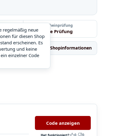
 ausführlichen Auswertung springen.
Letzte Gutscheinprüfung
ie regelmäßig neue
Noch keine Prüfung
ionen für diesen Shop
stand erscheinen. Es
Ähnliche Shops
Shopinformationen
wertung und keine
 ein einzelner Code
Code anzeigen
Hat funktioniert?
0
0