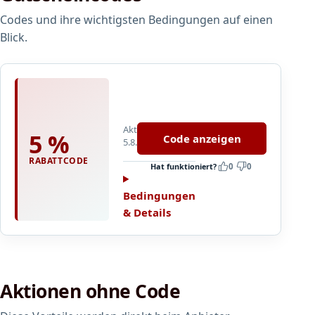
Codes und ihre wichtigsten Bedingungen auf einen
Blick.
5
%
a
Aktualisiert
u
5 %
Code anzeigen
5.8.2026
f
a
RABATTCODE
Hat funktioniert?
0
0
l
l
Bedingungen
e
& Details
P
r
o
d
Aktionen ohne Code
u
k