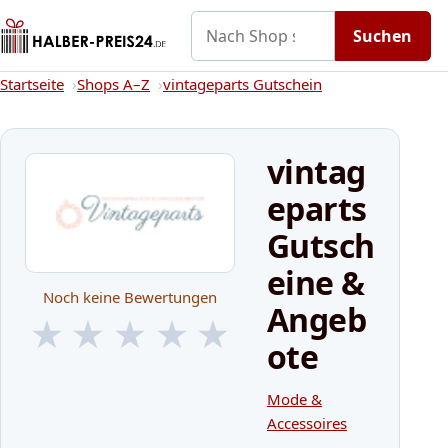
Nach Shop suchen
Gutscheine
Shops A–Z
Kategorien
Suchen
Startseite
Startseite
Shops A–Z
vintageparts Gutschein
vintag
eparts
Gutsch
eine &
Noch keine Bewertungen
Angeb
★
★
★
★
★
ote
★
★
★
★
★
Mode &
Accessoires