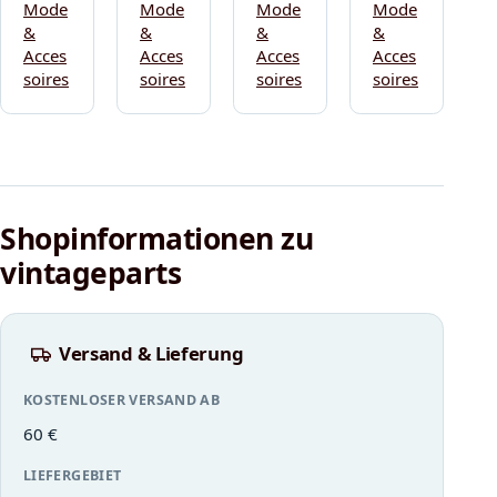
Mode
Mode
Mode
Mode
&
&
&
&
Acces
Acces
Acces
Acces
soires
soires
soires
soires
Shopinformationen zu
vintageparts
Versand & Lieferung
KOSTENLOSER VERSAND AB
60 €
LIEFERGEBIET