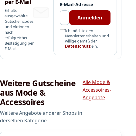
per E-Mail
E-Mail-Adresse
i
Erhalte
n
ausgewählte
Anmelden
P
Gutscheincodes
e
und Aktionen
Ich möchte den
nach
r
Newsletter erhalten und
erfolgreicher
l
willige gemäß der
Bestätigung per
e
Datenschutz
ein.
E-Mail.
n
g
r
o
ß
Weitere Gutscheine
Alle Mode &
h
Accessoires-
aus Mode &
a
Angebote
Accessoires
n
d
Weitere Angebote anderer Shops in
e
l
derselben Kategorie.
.
S