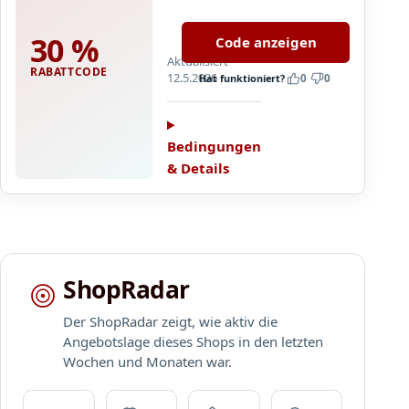
A
2
on
T
4
all
30 %
Code anzeigen
:
P
Brille24
Aktualisiert
B
r
RABATTCODE
Private
12.5.2026
Hat funktioniert?
0
0
i
i
Label
s
v
styles.
z
a
Upgrade
u
t
Bedingungen
…
3
e
& Details
0
L
%
a
R
b
a
e
b
l
ShopRadar
a
t
Der ShopRadar zeigt, wie aktiv die
t
Angebotslage dieses Shops in den letzten
a
Wochen und Monaten war.
u
f
a