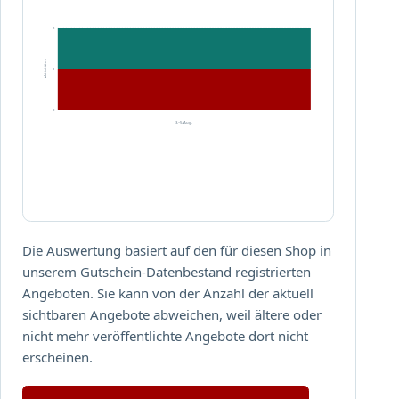
K
a
2
u
f
Aktivitäten
1
ü
b
0
e
3.–5. Aug.
r
1
0
E
U
R
Die Auswertung basiert auf den für diesen Shop in
m
unserem Gutschein-Datenbestand registrierten
i
Angeboten. Sie kann von der Anzahl der aktuell
t
sichtbaren Angebote abweichen, weil ältere oder
d
nicht mehr veröffentlichte Angebote dort nicht
e
erscheinen.
m
C