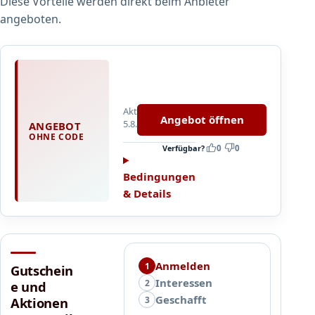
Diese Vorteile werden direkt beim Anbieter
t
e
angeboten.
V
i
n
Aktualisiert
t
Angebot öffnen
5.8.2026
ANGEBOT
a
OHNE CODE
g
Verfügbar?
0
0
e
p
Bedingungen
a
& Details
r
t
s
i
Anmelden
s
1
Gutschein
t
Interessen
2
e und
d
Geschafft
3
Aktionen
e