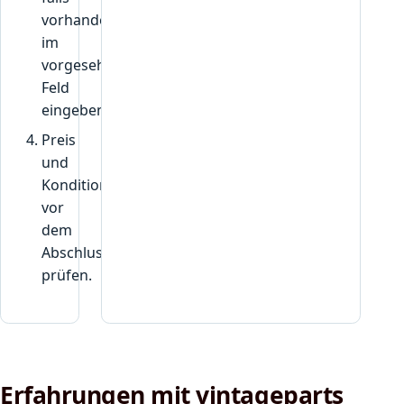
e
vorhanden,
z
im
e
vorgesehenen
i
g
Feld
t
eingeben.
w
Preis
i
und
r
Konditionen
d
“
vor
dem
Abschluss
prüfen.
Erfahrungen mit vintageparts