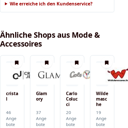
Wie erreiche ich den Kundenservice?
Ähnliche Shops aus Mode &
Accessoires
merken
merken
merken
merken
crista
Glam
Carlo
Wilde
l
ory
Coluc
masc
ci
he
46
37
20
19
Ange
Ange
Ange
Ange
bote
bote
bote
bote