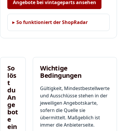
o
Angebote bei vintageparts ansehen
d
e
„
So funktioniert der ShopRadar
G
u
t
s
c
h
e
So
Wichtige
i
lös
Bedingungen
n
t
c
Gültigkeit, Mindestbestellwerte
du
o
und Ausschlüsse stehen in der
An
d
jeweiligen Angebotskarte,
ge
e
,
sofern die Quelle sie
bot
d
übermittelt. Maßgeblich ist
e
e
immer die Anbieterseite.
ein
r