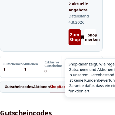
2 aktuelle
Angebote
Datenstand
4.8.2026
Zum
Shop
Shop
merken
Letzte
Exklusive
Gutscheinprüfung
ShopRadar zeigt, wie reg
Gutscheincodes
Aktionen
ShopRadar
Gutscheine
Noch keine
1
1
Gutscheine und Aktionen 
noch keine Daten
0
Prüfung
in unserem Datenbestand 
ist keine Kundenbewertun
Garantie dafür, dass ein e
Gutscheincodes
Aktionen
ShopRadar
Weitere Gutscheine
Einl
funktioniert.
Gutscheincodes