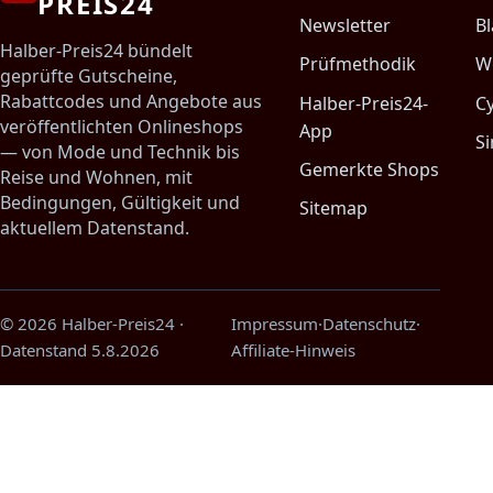
PREIS24
Newsletter
Bl
Halber-Preis24 bündelt
Prüfmethodik
W
geprüfte Gutscheine,
Rabattcodes und Angebote aus
Halber-Preis24-
C
veröffentlichten Onlineshops
App
Si
— von Mode und Technik bis
Gemerkte Shops
Reise und Wohnen, mit
Bedingungen, Gültigkeit und
Sitemap
aktuellem Datenstand.
© 2026 Halber-Preis24
·
Impressum
·
Datenschutz
·
Datenstand
5.8.2026
Affiliate-Hinweis