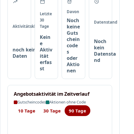
u
s
Davon
Letzte
g
Noch
30
Datenstand
e
keine
Aktivitätsklasse
Tage
w
Guts
Kein
ä
chein
Noch
e
h
code
kein
noch keine
Aktiv
l
s
Datensta
Daten
ität
t
oder
nd
erfas
Aktio
e
st
nen
M
a
r
k
Angebotsaktivität im Zeitverlauf
e
Gutscheincodes
Aktionen ohne Code
n
b
10 Tage
30 Tage
90 Tage
e
i
m