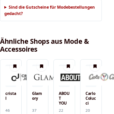
Sind die Gutscheine für Modebestellungen
gedacht?
Ähnliche Shops aus Mode &
Accessoires
merken
merken
merken
merken
crista
Glam
ABOU
Carlo
l
ory
T
Coluc
YOU
ci
46
37
22
20