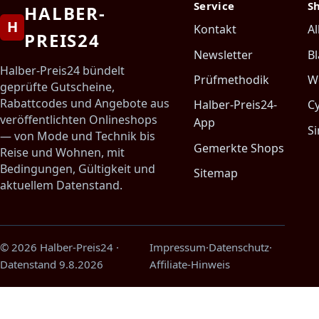
Service
S
HALBER-
H
Kontakt
Al
PREIS24
Newsletter
Bl
Halber-Preis24 bündelt
Prüfmethodik
W
geprüfte Gutscheine,
Rabattcodes und Angebote aus
Halber-Preis24-
C
veröffentlichten Onlineshops
App
Si
— von Mode und Technik bis
Gemerkte Shops
Reise und Wohnen, mit
Bedingungen, Gültigkeit und
Sitemap
aktuellem Datenstand.
© 2026 Halber-Preis24
·
Impressum
·
Datenschutz
·
Datenstand
9.8.2026
Affiliate-Hinweis