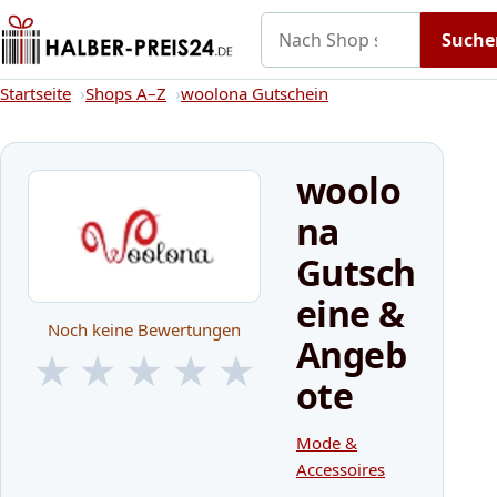
Nach Shop suchen
Gutscheine
Shops A–Z
Kategorien
Suche
Startseite
Startseite
Shops A–Z
woolona Gutschein
woolo
na
Gutsch
eine &
Noch keine Bewertungen
Angeb
★
★
★
★
★
ote
★
★
★
★
★
Mode &
Accessoires