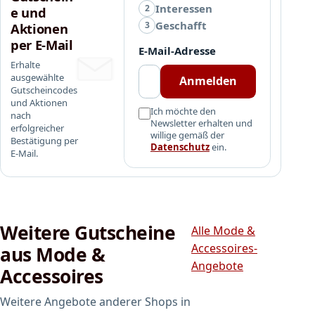
t
Interessen
2
e und
n
Geschafft
3
Aktionen
a
per E-Mail
E-Mail-Adresse
c
Erhalte
h
ausgewählte
Anmelden
h
Gutscheincodes
a
und Aktionen
Ich möchte den
nach
l
Newsletter erhalten und
erfolgreicher
t
willige gemäß der
Bestätigung per
i
Datenschutz
ein.
E-Mail.
g
e
r
M
e
Weitere Gutscheine
Alle Mode &
r
Accessoires-
aus Mode &
i
Angebote
Accessoires
n
o
Weitere Angebote anderer Shops in
k