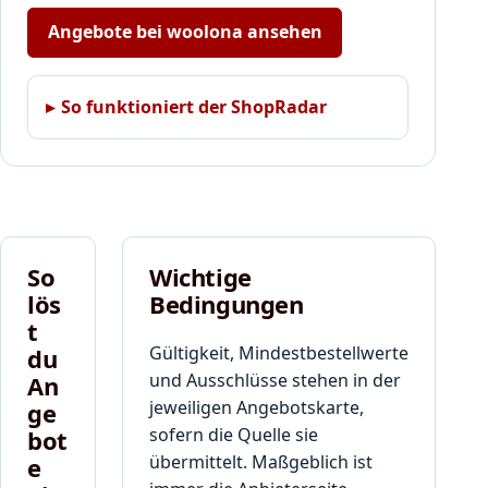
C
o
o
Angebote bei woolona ansehen
d
d
e
e
,
„
So funktioniert der ShopRadar
d
G
e
u
r
t
I
s
h
c
n
h
e
e
So
Wichtige
n
i
lös
Bedingungen
n
n
a
t
c
c
Gültigkeit, Mindestbestellwerte
du
o
h
und Ausschlüsse stehen in der
An
d
d
jeweiligen Angebotskarte,
ge
e
e
,
sofern die Quelle sie
bot
m
d
übermittelt. Maßgeblich ist
e
K
e