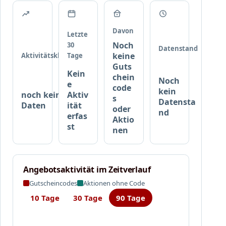
k
a
e
u
n
s
Davon
Letzte
b
g
Noch
30
e
Datenstand
e
keine
Aktivitätsklasse
Tage
i
w
Guts
m
Kein
ä
chein
Noch
K
e
h
code
kein
a
noch keine
Aktiv
l
s
Datensta
u
Daten
ität
t
oder
nd
f
erfas
Aktio
e
ü
st
nen
M
b
a
e
r
r
k
Angebotsaktivität im Zeitverlauf
1
e
0
Gutscheincodes
Aktionen ohne Code
n
E
b
10 Tage
30 Tage
90 Tage
U
e
R
i
m