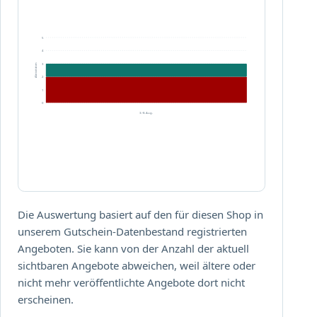
m
i
K
t
a
5
d
u
4
e
f
3
Aktivitäten
m
2
ü
C
1
b
o
0
e
3.–8. Aug.
d
r
e
1
„
0
G
C
u
H
t
F
Die Auswertung basiert auf den für diesen Shop in
s
m
unserem Gutschein-Datenbestand registrierten
c
i
h
Angeboten. Sie kann von der Anzahl der aktuell
t
e
sichtbaren Angebote abweichen, weil ältere oder
d
i
nicht mehr veröffentlichte Angebote dort nicht
e
n
erscheinen.
m
c