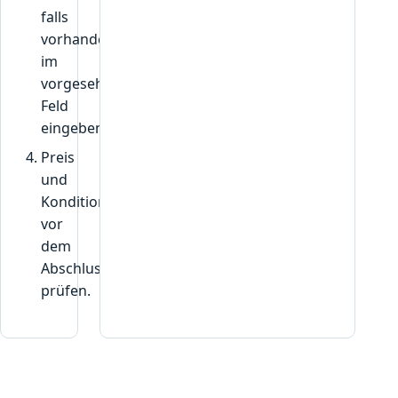
g
falls
e
vorhanden,
z
im
e
vorgesehenen
i
g
Feld
t
eingeben.
w
Preis
i
und
r
Konditionen
d
“
vor
dem
Abschluss
prüfen.