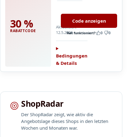
a
C
t
H
t
30 %
Code anzeigen
:
a
Aktualisiert
B
RABATTCODE
u
12.5.2026
Hat funktioniert?
0
0
i
f
s
a
z
u
u
Bedingungen
s
3
& Details
g
0
e
%
w
R
ä
a
h
b
l
ShopRadar
a
t
t
e
Der ShopRadar zeigt, wie aktiv die
t
M
Angebotslage dieses Shops in den letzten
a
a
Wochen und Monaten war.
u
r
f