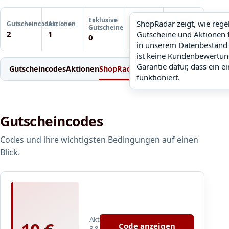
Letzte
Exklusive
Gutscheinprüfung
ShopRadar zeigt, wie reg
Gutscheincodes
Aktionen
ShopRadar
Gutscheine
Noch keine
2
1
Gutscheine und Aktionen 
noch keine Daten
0
Prüfung
in unserem Datenbestand 
ist keine Kundenbewertun
Garantie dafür, dass ein e
Gutscheincodes
Aktionen
ShopRadar
Weitere Gutscheine
Einl
funktioniert.
Gutscheincodes
Codes und ihre wichtigsten Bedingungen auf einen
Blick.
1
0
€
Aktualisiert
R
Code anzeigen
8.8.2026